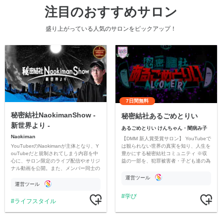
注目のおすすめサロン
盛り上がっている人気のサロンをピックアップ！
7日間無料
秘密結社NaokimanShow -
秘密結社あるごめとりい
新世界より -
あるごめとりい けんちゃん・闇病み子
Naokiman
【DMM 新人賞受賞サロン】 YouTubeで
YouTuberのNaokimanが主体となり、Y
は観られない世界の真実を知り、人生を
ouTubeだと規制されてしまう内容を中
豊かにする秘密結社コミュニティ ※収
心に、サロン限定のライブ配信やオリジ
益の一部を、犯罪被害者・子ども達の為
ナル動画を公開。また、メンバー同士の
のチャリティーに寄付させていただきま
情報交換や交流の場としても楽しんでい
す
運営ツール
ただいています。
運営ツール
学び
ライフスタイル