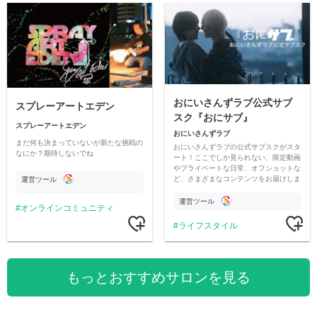
おにいさんずラブ公式サブ
スプレーアートエデン
スク『おにサブ』
スプレーアートエデン
おにいさんずラブ
まだ何も決まっていないが新たな挑戦の
おにいさんずラブの公式サブスクがスタ
なにか？期待しないでね
ート！ここでしか見られない、限定動画
やプライベートな日常、オフショットな
ど、さまざまなコンテンツをお届けしま
運営ツール
す。
運営ツール
オンラインコミュニティ
ライフスタイル
もっとおすすめサロンを見る