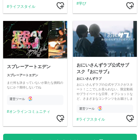
学び
ライフスタイル
おにいさんずラブ公式サブ
スプレーアートエデン
スク『おにサブ』
スプレーアートエデン
おにいさんずラブ
まだ何も決まっていないが新たな挑戦の
おにいさんずラブの公式サブスクがスタ
なにか？期待しないでね
ート！ここでしか見られない、限定動画
やプライベートな日常、オフショットな
ど、さまざまなコンテンツをお届けしま
運営ツール
す。
運営ツール
オンラインコミュニティ
ライフスタイル