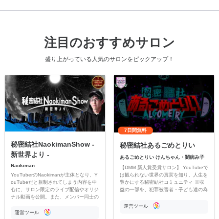
注目のおすすめサロン
盛り上がっている人気のサロンをピックアップ！
7日間無料
秘密結社NaokimanShow -
秘密結社あるごめとりい
新世界より -
あるごめとりい けんちゃん・闇病み子
Naokiman
【DMM 新人賞受賞サロン】 YouTubeで
YouTuberのNaokimanが主体となり、Y
は観られない世界の真実を知り、人生を
ouTubeだと規制されてしまう内容を中
豊かにする秘密結社コミュニティ ※収
心に、サロン限定のライブ配信やオリジ
益の一部を、犯罪被害者・子ども達の為
ナル動画を公開。また、メンバー同士の
のチャリティーに寄付させていただきま
情報交換や交流の場としても楽しんでい
す
運営ツール
ただいています。
運営ツール