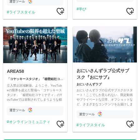
ただいています。
運営ツール
学び
ライフスタイル
おにいさんずラブ公式サブ
AREA58
スク『おにサブ』
「コヤッキースタジオ」「秘密結社コヤミナティ」
おにいさんずラブ
立入禁止区域解放。ようこそ、YouTub
おにいさんずラブの公式サブスクがスタ
eの限界を超えた聖域へ「コヤッキース
ート！ここでしか見られない、限定動画
タジオ」「秘密結社コヤミナティ」のY
やプライベートな日常、オフショットな
ouTubeでは規制されてしまうような都
ど、さまざまなコンテンツをお届けしま
市伝説を中心にオリジナルコンテンツを
す。
公開。
運営ツール
運営ツール
オンラインコミュニティ
ライフスタイル