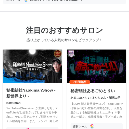
注目のおすすめサロン
盛り上がっている人気のサロンをピックアップ！
7日間無料
秘密結社NaokimanShow -
秘密結社あるごめとりい
新世界より -
あるごめとりい けんちゃん・闇病み子
Naokiman
【DMM 新人賞受賞サロン】 YouTubeで
YouTuberのNaokimanが主体となり、Y
は観られない世界の真実を知り、人生を
ouTubeだと規制されてしまう内容を中
豊かにする秘密結社コミュニティ ※収
心に、サロン限定のライブ配信やオリジ
益の一部を、犯罪被害者・子ども達の為
ナル動画を公開。また、メンバー同士の
のチャリティーに寄付させていただきま
情報交換や交流の場としても楽しんでい
す
運営ツール