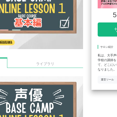
5
サロン紹介
私は、大手声
学校の講師を
ライブラリ
て、どこにい
なりました。
運営ツール