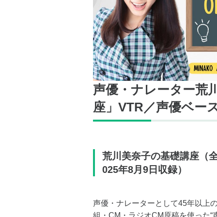
声優・ナレーター荒
座」VTR／声優ベー
荒川美奈子の基礎講座（全
025年8月9日収録）
声優・ナレーターとして45年以上
組・CM・ラジオCM原稿を使った“