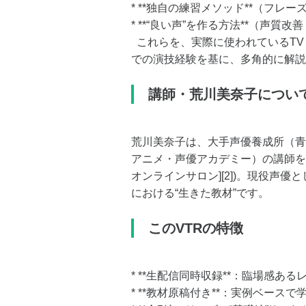
* **独自の練習メソッド**（フレ
* **“良い声”を作る方法**（声質
これらを、実際に使われているTV
での演技経験を基に、多角的に解説
講師・荒川美奈子につい
荒川美奈子は、大手声優養成所（青二
アニメ・声優アカデミー）の講師を
オンラインサロン][2])。現役声
における“生きた教材”です。
このVTRの特徴
* **生配信同時収録**：臨場感あ
* **教材原稿付き**：実例ベースで