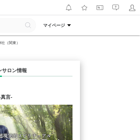
マイページ
神社（関東）
ンサロン情報
-真言-