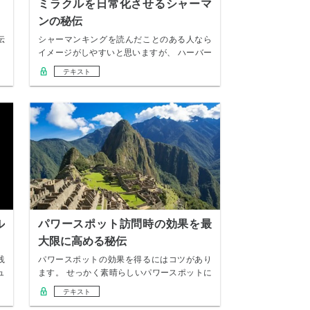
ミラクルを日常化させるシャーマ
ンの秘伝
伝
シャーマンキングを読んだことのある人なら
イメージがしやすいと思いますが、 ハーバー
ド大学の…
テキスト
ル
パワースポット訪問時の効果を最
大限に高める秘伝
践
パワースポットの効果を得るにはコツがあり
ュ
ます。 せっかく素晴らしいパワースポットに
行っても…
テキスト