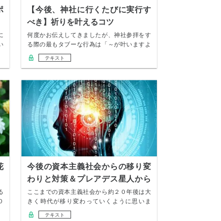
ポ
【今後、神社に行くたびに実行す
べき】祈りを叶えるコツ
に
何度かお伝えしてきましたが、神社参拝をす
い
る際の最もタブーな行為は「～が叶いますよ
うに！！！…
テキスト
花
今後の資本主義社会からの移り変
わりと対策＆プレアデス星人から
の助言
る
ここまでの資本主義社会から約２０年後は大
０
きく時代が移り変わっていくように思いま
す。資本主義…
テキスト