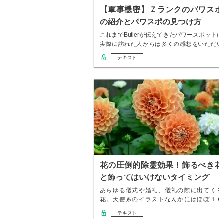
【軍事機密】Ｚランクのパワス
の紹介とパワスポの見つけ方
これまでButlerが伝えてきたパワースポット
実際に訪れた人からは多くの感想をいただ
て…
テキスト
花の圧倒的除霊効果！飾るべき
と飾ってはいけないタイミング
あらゆる儀式や婚礼、儀礼の際に出てく
花。天使系のイラストなんかにはほぼ１
０％花が添えら…
テキスト