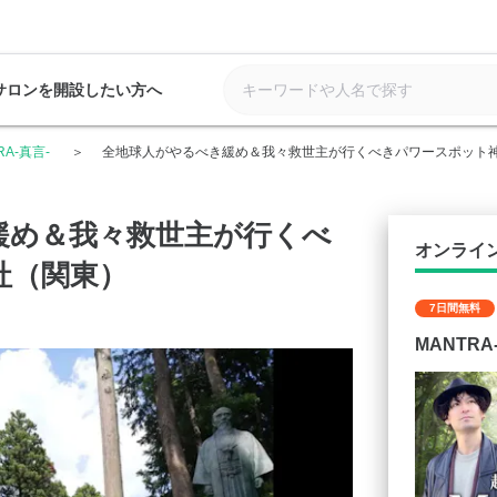
サロンを開設したい方へ
RA-真言-
全地球人がやるべき緩め＆我々救世主が行くべきパワースポット
緩め＆我々救世主が行くべ
オンライ
社（関東）
7日間無料
MANTRA