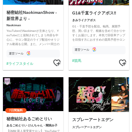
秘密結社NaokimanShow -
G1&千直ライクアボス‼️
新世界より -
きみライクアボス
Naokiman
G1・千直予想を配信。軸馬、展開予
YouTuberのNaokimanが主体となり、Y
想、買い目まで、根拠を含めて分かりや
ouTubeだと規制されてしまう内容を中
すくお届けします。本気で回収率アップ
心に、サロン限定のライブ配信やオリジ
を目指す方におすすめの競馬予想サロン
ナル動画を公開。また、メンバー同士の
です。
情報交換や交流の場としても楽しんでい
運営ツール
ただいています。
運営ツール
競馬
ライフスタイル
7日間無料
秘密結社あるごめとりい
スプレーアートエデン
あるごめとりい けんちゃん・闇病み子
スプレーアートエデン
【DMM 新人賞受賞サロン】 YouTubeで