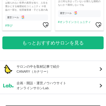
まだ何も決まっていないが新たな挑戦の
は観られない世界の真実を知り、人生を
なにか？期待しないでね
豊かにする秘密結社コミュニティ ※収
益の一部を、犯罪被害者・子ども達の為
運営ツール
のチャリティーに寄付させていただきま
す
運営ツール
オンラインコミュニティ
学び
もっとおすすめサロンを見る
サロンの中を取材記事で紹介
CANARY（カナリー）
企画・開設・運営ノウハウサイト
オンラインサロンLab.