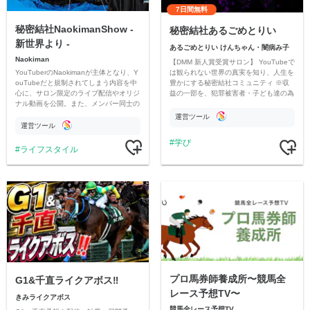
7日間無料
秘密結社NaokimanShow -
秘密結社あるごめとりい
新世界より -
あるごめとりい けんちゃん・闇病み子
Naokiman
【DMM 新人賞受賞サロン】 YouTubeで
YouTuberのNaokimanが主体となり、Y
は観られない世界の真実を知り、人生を
ouTubeだと規制されてしまう内容を中
豊かにする秘密結社コミュニティ ※収
心に、サロン限定のライブ配信やオリジ
益の一部を、犯罪被害者・子ども達の為
ナル動画を公開。また、メンバー同士の
のチャリティーに寄付させていただきま
情報交換や交流の場としても楽しんでい
す
運営ツール
ただいています。
運営ツール
学び
ライフスタイル
プロ馬券師養成所〜競馬全
G1&千直ライクアボス‼️
レース予想TV〜
きみライクアボス
競馬全レース予想TV