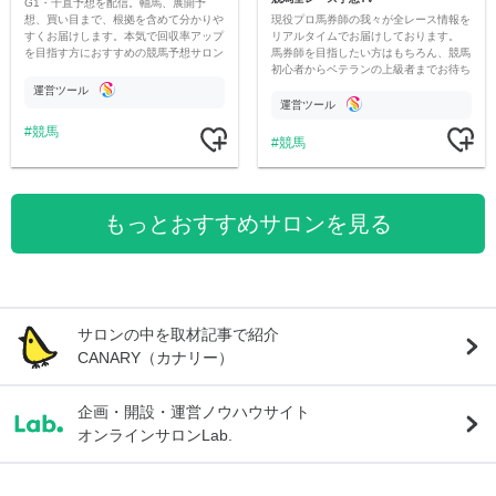
G1・千直予想を配信。軸馬、展開予
現役プロ馬券師の我々が全レース情報を
想、買い目まで、根拠を含めて分かりや
リアルタイムでお届けしております。
すくお届けします。本気で回収率アップ
馬券師を目指したい方はもちろん、競馬
を目指す方におすすめの競馬予想サロン
初心者からベテランの上級者までお待ち
です。
しております。最高の競馬ライフを。
運営ツール
運営ツール
競馬
競馬
もっとおすすめサロンを見る
サロンの中を取材記事で紹介
CANARY（カナリー）
企画・開設・運営ノウハウサイト
オンラインサロンLab.