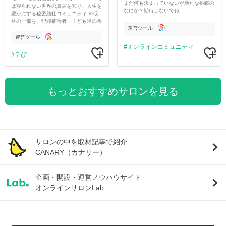
まだ何も決まっていないが新たな挑戦の
は観られない世界の真実を知り、人生を
なにか？期待しないでね
豊かにする秘密結社コミュニティ ※収
益の一部を、犯罪被害者・子ども達の為
運営ツール
のチャリティーに寄付させていただきま
す
運営ツール
オンラインコミュニティ
学び
もっとおすすめサロンを見る
サロンの中を取材記事で紹介
CANARY（カナリー）
企画・開設・運営ノウハウサイト
オンラインサロンLab.