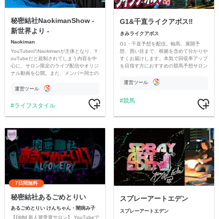
秘密結社NaokimanShow -
G1&千直ライクアボス‼️
新世界より -
きみライクアボス
Naokiman
G1・千直予想を配信。軸馬、展開予
YouTuberのNaokimanが主体となり、Y
想、買い目まで、根拠を含めて分かりや
ouTubeだと規制されてしまう内容を中
すくお届けします。本気で回収率アップ
心に、サロン限定のライブ配信やオリジ
を目指す方におすすめの競馬予想サロン
ナル動画を公開。また、メンバー同士の
です。
情報交換や交流の場としても楽しんでい
運営ツール
ただいています。
運営ツール
競馬
ライフスタイル
7日間無料
秘密結社あるごめとりい
スプレーアートエデン
あるごめとりい けんちゃん・闇病み子
スプレーアートエデン
【DMM 新人賞受賞サロン】 YouTubeで