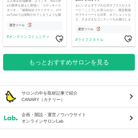
立入禁止区域解放。ようこそ、YouTub
おにいさんずラブの公式サブスクがスタ
eの限界を超えた聖域へ「コヤッキース
ート！ここでしか見られない、限定動画
タジオ」「秘密結社コヤミナティ」のY
やプライベートな日常、オフショットな
ouTubeでは規制されてしまうような都
ど、さまざまなコンテンツをお届けしま
市伝説を中心にオリジナルコンテンツを
す。
公開。
運営ツール
運営ツール
オンラインコミュニティ
ライフスタイル
もっとおすすめサロンを見る
サロンの中を取材記事で紹介
CANARY（カナリー）
企画・開設・運営ノウハウサイト
オンラインサロンLab.