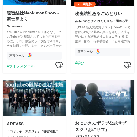
7日間無料
秘密結社NaokimanShow -
秘密結社あるごめとりい
新世界より -
あるごめとりい けんちゃん・闇病み子
Naokiman
【DMM 新人賞受賞サロン】 YouTubeで
YouTuberのNaokimanが主体となり、Y
は観られない世界の真実を知り、人生を
ouTubeだと規制されてしまう内容を中
豊かにする秘密結社コミュニティ ※収
心に、サロン限定のライブ配信やオリジ
益の一部を、犯罪被害者・子ども達の為
ナル動画を公開。また、メンバー同士の
のチャリティーに寄付させていただきま
情報交換や交流の場としても楽しんでい
す
運営ツール
ただいています。
運営ツール
学び
ライフスタイル
おにいさんずラブ公式サブ
AREA58
スク『おにサブ』
「コヤッキースタジオ」「秘密結社コヤミナティ」
おにいさんずラブ