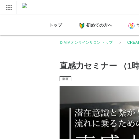
トップ
初めての方へ
ＤＭＭオンラインサロン トップ
CREAT
直感力セミナー （1時
動画