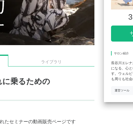
3
サロン紹介
ライブラリ
長谷川エレナ
になる、心と
す。ウェルビ
も周りも社会
れに乗るための
運営ツール
催されたセミナーの動画販売ページです