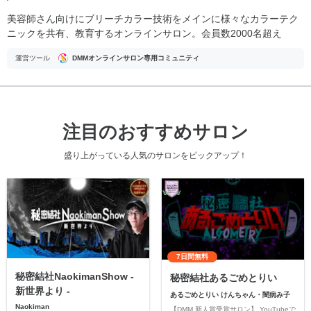
美容師さん向けにブリーチカラー技術をメインに様々なカラーテク
ニックを共有、教育するオンラインサロン。会員数2000名超え
運営ツール
DMMオンラインサロン専用コミュニティ
注目のおすすめサロン
盛り上がっている人気のサロンをピックアップ！
7日間無料
秘密結社NaokimanShow -
秘密結社あるごめとりい
新世界より -
あるごめとりい けんちゃん・闇病み子
Naokiman
【DMM 新人賞受賞サロン】 YouTubeで