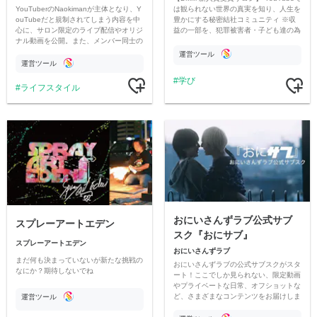
YouTuberのNaokimanが主体となり、Y
は観られない世界の真実を知り、人生を
ouTubeだと規制されてしまう内容を中
豊かにする秘密結社コミュニティ ※収
心に、サロン限定のライブ配信やオリジ
益の一部を、犯罪被害者・子ども達の為
ナル動画を公開。また、メンバー同士の
のチャリティーに寄付させていただきま
情報交換や交流の場としても楽しんでい
す
運営ツール
ただいています。
運営ツール
学び
ライフスタイル
おにいさんずラブ公式サブ
スプレーアートエデン
スク『おにサブ』
スプレーアートエデン
おにいさんずラブ
まだ何も決まっていないが新たな挑戦の
おにいさんずラブの公式サブスクがスタ
なにか？期待しないでね
ート！ここでしか見られない、限定動画
やプライベートな日常、オフショットな
ど、さまざまなコンテンツをお届けしま
運営ツール
す。