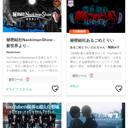
7日間無料
秘密結社NaokimanShow -
秘密結社あるごめとりい
新世界より -
あるごめとりい けんちゃん・闇病み子
Naokiman
【DMM 新人賞受賞サロン】 YouTubeで
YouTuberのNaokimanが主体となり、Y
は観られない世界の真実を知り、人生を
ouTubeだと規制されてしまう内容を中
豊かにする秘密結社コミュニティ ※収
心に、サロン限定のライブ配信やオリジ
益の一部を、犯罪被害者・子ども達の為
ナル動画を公開。また、メンバー同士の
のチャリティーに寄付させていただきま
情報交換や交流の場としても楽しんでい
す
運営ツール
ただいています。
運営ツール
学び
ライフスタイル