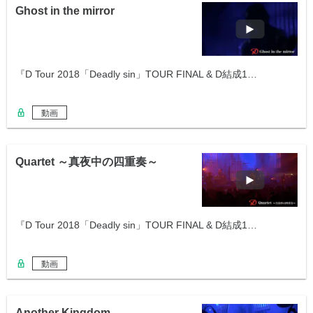
Ghost in the mirror
『D Tour 2018「Deadly sin」TOUR FINAL & D結成1…
動画
Quartet ～真夜中の四重奏～
『D Tour 2018「Deadly sin」TOUR FINAL & D結成1…
動画
Another Kingdom