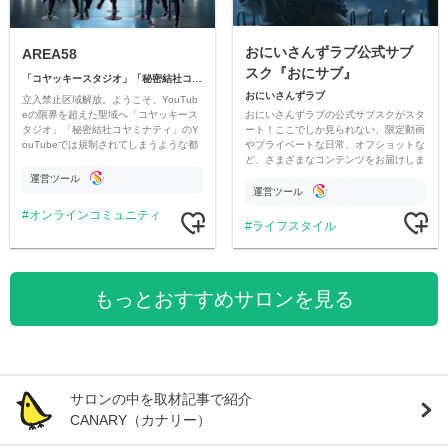
おにいさんずラブ公式サブ
AREA58
スク『おにサブ』
「コヤッキースタジオ」「秘密結社コヤミナティ」
おにいさんずラブ
立入禁止区域解放。ようこそ、YouTub
おにいさんずラブの公式サブスクがスタ
eの限界を超えた聖域へ「コヤッキース
ート！ここでしか見られない、限定動画
タジオ」「秘密結社コヤミナティ」のY
やプライベートな日常、オフショットな
ouTubeでは規制されてしまうような都
ど、さまざまなコンテンツをお届けしま
市伝説を中心にオリジナルコンテンツを
す。
公開。
運営ツール
運営ツール
オンラインコミュニティ
ライフスタイル
もっとおすすめサロンを見る
サロンの中を取材記事で紹介
CANARY（カナリー）