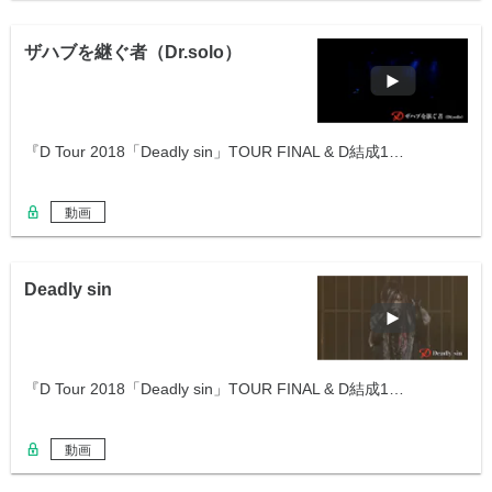
ザハブを継ぐ者（Dr.solo）
『D Tour 2018「Deadly sin」TOUR FINAL & D結成1…
動画
Deadly sin
『D Tour 2018「Deadly sin」TOUR FINAL & D結成1…
動画