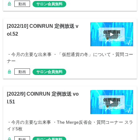
動画
サロン会員無料
[2022/10] COINRUN 定例放送 v
ol.52
・今月の主要な出来事 ・「仮想通貨の冬」について・質問コー
ナー
動画
サロン会員無料
[2022/9] COINRUN 定例放送 vo
l.51
・今月の主要な出来事 ・The Merge反省会・質問コーナー スラ
イド5枚
動画
サロン会員無料