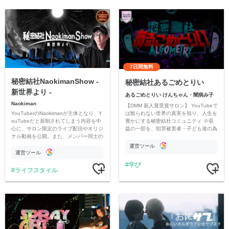
7日間無料
秘密結社NaokimanShow -
秘密結社あるごめとりい
新世界より -
あるごめとりい けんちゃん・闇病み子
Naokiman
【DMM 新人賞受賞サロン】 YouTubeで
YouTuberのNaokimanが主体となり、Y
は観られない世界の真実を知り、人生を
ouTubeだと規制されてしまう内容を中
豊かにする秘密結社コミュニティ ※収
心に、サロン限定のライブ配信やオリジ
益の一部を、犯罪被害者・子ども達の為
ナル動画を公開。また、メンバー同士の
のチャリティーに寄付させていただきま
情報交換や交流の場としても楽しんでい
す
運営ツール
ただいています。
運営ツール
学び
ライフスタイル