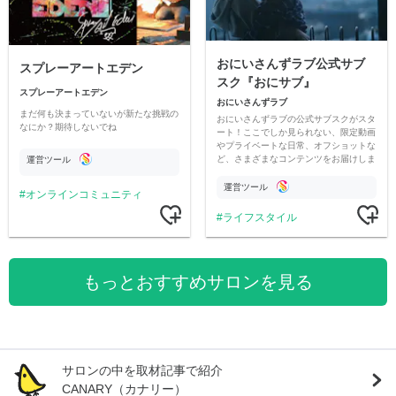
おにいさんずラブ公式サブ
スプレーアートエデン
スク『おにサブ』
スプレーアートエデン
おにいさんずラブ
まだ何も決まっていないが新たな挑戦の
おにいさんずラブの公式サブスクがスタ
なにか？期待しないでね
ート！ここでしか見られない、限定動画
やプライベートな日常、オフショットな
ど、さまざまなコンテンツをお届けしま
運営ツール
す。
運営ツール
オンラインコミュニティ
ライフスタイル
もっとおすすめサロンを見る
サロンの中を取材記事で紹介
CANARY（カナリー）