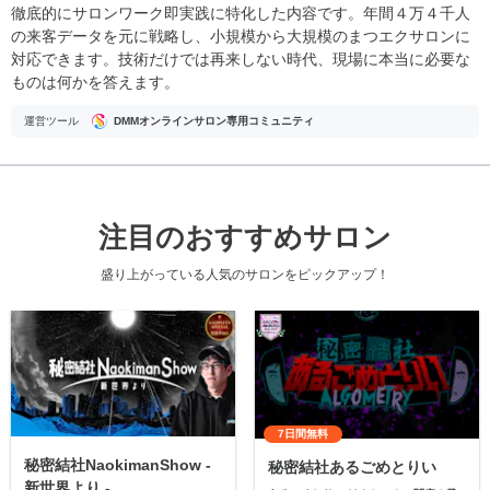
徹底的にサロンワーク即実践に特化した内容です。年間４万４千人
の来客データを元に戦略し、小規模から大規模のまつエクサロンに
対応できます。技術だけでは再来しない時代、現場に本当に必要な
ものは何かを答えます。
運営ツール
DMMオンラインサロン専用コミュニティ
注目のおすすめサロン
盛り上がっている人気のサロンをピックアップ！
7日間無料
秘密結社NaokimanShow -
秘密結社あるごめとりい
新世界より -