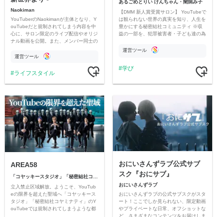
あるごめとりい けんちゃん・闇病み子
Naokiman
【DMM 新人賞受賞サロン】 YouTubeで
YouTuberのNaokimanが主体となり、Y
は観られない世界の真実を知り、人生を
ouTubeだと規制されてしまう内容を中
豊かにする秘密結社コミュニティ ※収
心に、サロン限定のライブ配信やオリジ
益の一部を、犯罪被害者・子ども達の為
ナル動画を公開。また、メンバー同士の
のチャリティーに寄付させていただきま
情報交換や交流の場としても楽しんでい
す
運営ツール
ただいています。
運営ツール
学び
ライフスタイル
おにいさんずラブ公式サブ
AREA58
スク『おにサブ』
「コヤッキースタジオ」「秘密結社コヤミナティ」
おにいさんずラブ
立入禁止区域解放。ようこそ、YouTub
おにいさんずラブの公式サブスクがスタ
eの限界を超えた聖域へ「コヤッキース
ート！ここでしか見られない、限定動画
タジオ」「秘密結社コヤミナティ」のY
やプライベートな日常、オフショットな
ouTubeでは規制されてしまうような都
ど、さまざまなコンテンツをお届けしま
市伝説を中心にオリジナルコンテンツを