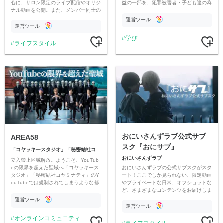
心に、サロン限定のライブ配信やオリジ
益の一部を、犯罪被害者・子ども達の為
ナル動画を公開。また、メンバー同士の
のチャリティーに寄付させていただきま
情報交換や交流の場としても楽しんでい
す
運営ツール
ただいています。
運営ツール
学び
ライフスタイル
おにいさんずラブ公式サブ
AREA58
スク『おにサブ』
「コヤッキースタジオ」「秘密結社コヤミナティ」
おにいさんずラブ
立入禁止区域解放。ようこそ、YouTub
おにいさんずラブの公式サブスクがスタ
eの限界を超えた聖域へ「コヤッキース
ート！ここでしか見られない、限定動画
タジオ」「秘密結社コヤミナティ」のY
やプライベートな日常、オフショットな
ouTubeでは規制されてしまうような都
ど、さまざまなコンテンツをお届けしま
市伝説を中心にオリジナルコンテンツを
す。
公開。
運営ツール
運営ツール
オンラインコミュニティ