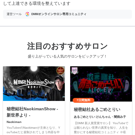
して上達できる環境を整えています
運営ツール
DMMオンラインサロン専用コミュニティ
注目のおすすめサロン
盛り上がっている人気のサロンをピックアップ！
7日間無料
秘密結社NaokimanShow -
秘密結社あるごめとりい
新世界より -
あるごめとりい けんちゃん・闇病み子
Naokiman
【DMM 新人賞受賞サロン】 YouTubeで
YouTuberのNaokimanが主体となり、Y
は観られない世界の真実を知り、人生を
ouTubeだと規制されてしまう内容を中
豊かにする秘密結社コミュニティ ※収