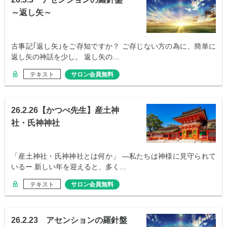
～返し矢～
古事記｢返し矢｣をご存知ですか？ ご存じない方の為に、簡単に
返し矢の神話を少し。 返し矢の…
テキスト
サロン会員無料
26.2.26【かつべ先生】産土神
社・氏神神社
「産土神社・氏神神社とは何か」 ―私たちは神様に見守られて
いるー 新しい年を迎えると、多く…
テキスト
サロン会員無料
26.2.23 アセンションの羅針盤