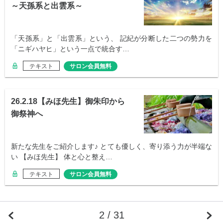
～天孫系と出雲系～
「天孫系」と「出雲系」という、 記紀が分断した二つの勢力を
「ニギハヤヒ」という一点で統合す…
テキスト
サロン会員無料
26.2.18【みほ先生】御朱印から
御祭神へ
新たな先生をご紹介します♪ とても優しく、寄り添う力が半端な
い 【みほ先生】 体と心と整え…
テキスト
サロン会員無料
2 / 31