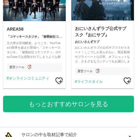
おにいさんずラブ公式サブ
AREA58
スク『おにサブ』
「コヤッキースタジオ」「秘密結社コヤミナティ」
おにいさんずラブ
立入禁止区域解放。ようこそ、YouTub
おにいさんずラブの公式サブスクがスタ
eの限界を超えた聖域へ「コヤッキース
ート！ここでしか見られない、限定動画
タジオ」「秘密結社コヤミナティ」のY
やプライベートな日常、オフショットな
ouTubeでは規制されてしまうような都
ど、さまざまなコンテンツをお届けしま
市伝説を中心にオリジナルコンテンツを
す。
公開。
運営ツール
運営ツール
オンラインコミュニティ
ライフスタイル
もっとおすすめサロンを見る
サロンの中を取材記事で紹介