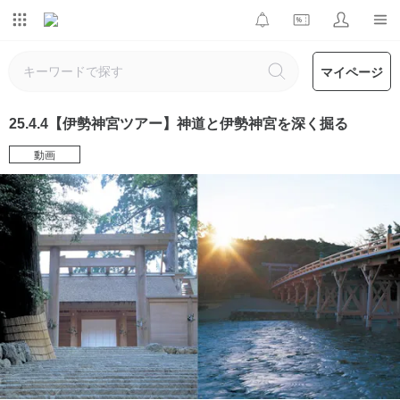
マイページ
25.4.4【伊勢神宮ツアー】神道と伊勢神宮を深く掘る
動画