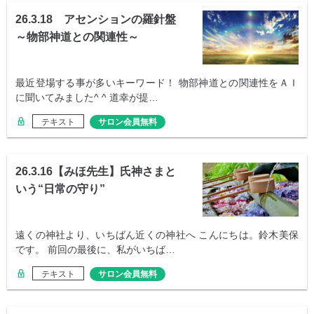
26.3.18 アセンションの羅針盤
～物部神道との関連性～
最近登場する事が多いキーワード！ 物部神道との関連性をＡＩ
に聞いてみました^ ^ 道幸が提…
テキスト
サロン会員無料
26.3.16【みほ先生】氏神さまと
いう“日常の守り”
遠くの神社より、いちばん近くの神社へ こんにちは。鈴木美保
です。 前回の最後に、私がいちば…
テキスト
サロン会員無料