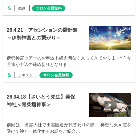
動画
サロン会員無料
26.4.21 アセンションの羅針盤
～伊勢神宮との繋がり～
伊勢神宮ツアーのお申込も絶え間なく入ってきております^ ^ 今
月末が申込の締め切りとなりま…
テキスト
サロン会員無料
26.04.18【さいとう先生】美保
神社＜青柴垣神事＞
前回は、出雲大社で出雲国造が代替わりの際、 神聖な火＝霊を
受けて神と一体化するお話をご紹介…