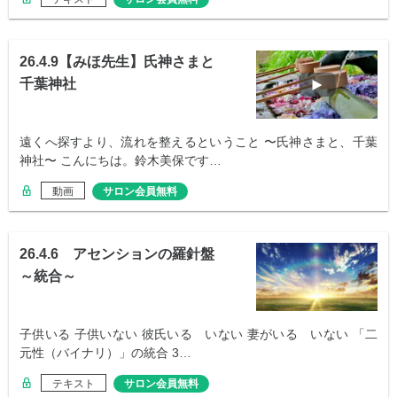
26.4.9【みほ先生】氏神さまと
千葉神社
遠くへ探すより、流れを整えるということ 〜氏神さまと、千葉
神社〜 こんにちは。鈴木美保です…
動画
サロン会員無料
26.4.6 アセンションの羅針盤
～統合～
子供いる 子供いない 彼氏いる いない 妻がいる いない 「二
元性（バイナリ）」の統合 3…
テキスト
サロン会員無料