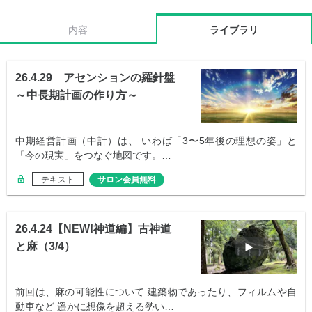
内容
ライブラリ
26.4.29 アセンションの羅針盤
～中長期計画の作り方～
中期経営計画（中計）は、 いわば「3〜5年後の理想の姿」と
「今の現実」をつなぐ地図です。…
テキスト
サロン会員無料
26.4.24【NEW!神道編】古神道
と麻（3/4）
前回は、麻の可能性について 建築物であったり、フィルムや自
動車など 遥かに想像を超える勢い…