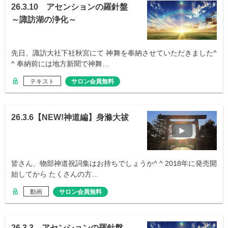
26.3.10 アセンションの羅針盤
～諏訪湖の浄化～
先日、諏訪大社下社秋宮にて 神舞を奉納させていただきました^
^ 奉納前には地方新聞で神舞…
テキスト
サロン会員無料
26.3.6【NEW!神道編】身滌大祓
皆さん、物部神道祝詞集はお持ちでしょうか^ ^ 2018年に発売開
始してから たくさんの方…
動画
サロン会員無料
26.3.3 アセンションの羅針盤