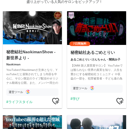
盛り上がっている人気のサロンをピックアップ！
7日間無料
秘密結社NaokimanShow -
秘密結社あるごめとりい
新世界より -
あるごめとりい けんちゃん・闇病み子
Naokiman
【DMM 新人賞受賞サロン】 YouTubeで
YouTuberのNaokimanが主体となり、Y
は観られない世界の真実を知り、人生を
ouTubeだと規制されてしまう内容を中
豊かにする秘密結社コミュニティ ※収
心に、サロン限定のライブ配信やオリジ
益の一部を、犯罪被害者・子ども達の為
ナル動画を公開。また、メンバー同士の
のチャリティーに寄付させていただきま
情報交換や交流の場としても楽しんでい
す
運営ツール
ただいています。
運営ツール
学び
ライフスタイル