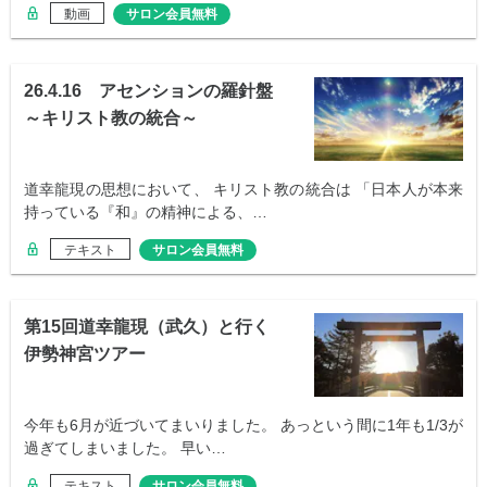
動画
サロン会員無料
26.4.16 アセンションの羅針盤
～キリスト教の統合～
道幸龍現の思想において、 キリスト教の統合は 「日本人が本来
持っている『和』の精神による、…
テキスト
サロン会員無料
第15回道幸龍現（武久）と行く
伊勢神宮ツアー
今年も6月が近づいてまいりました。 あっという間に1年も1/3が
過ぎてしまいました。 早い…
テキスト
サロン会員無料