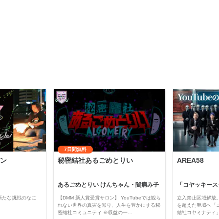
7日間無料
ン
秘密結社あるごめとりい
AREA58
あるごめとりい けんちゃん・闇病み子
新たな挑戦のなに
【DMM 新人賞受賞サロン】 YouTubeでは観ら
立入禁止区域解放。
れない世界の真実を知り、人生を豊かにする秘
を超えた聖域へ「
密結社コミュニティ ※収益の一…
結社コヤミナティ」の