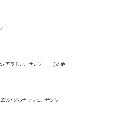
ン
d etc. / アラモン、サンソー、その他
ult 20% / グルナッシュ、サンソー