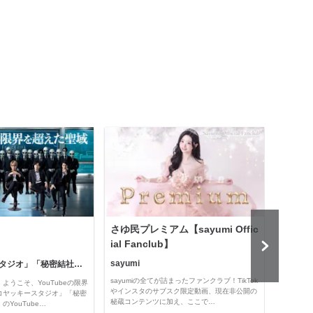
さゆ民プレミアム【sayumi Offic
公益
ial Fanclub】
sayumi
「コヤッキースタジオ」「秘密結社コヤミナティ」
公益
sayumiの全てが詰まったファンクラブ！TikTok
ようこそ、YouTubeの限界
Officia
やインスタのサブスク限定動画、現在非公開の
コヤッキースタジオ」「秘密
e thro
秘蔵コンテンツに加え、ここで…
YouTube…