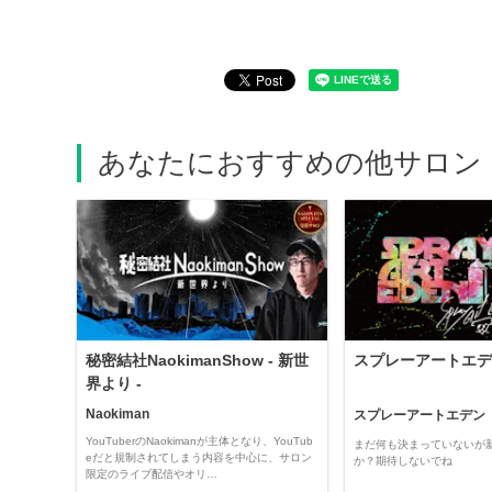
あなたにおすすめの他サロン
秘密結社NaokimanShow - 新世
スプレーアートエデ
界より -
Naokiman
スプレーアートエデン
YouTuberのNaokimanが主体となり、YouTub
まだ何も決まっていないが
eだと規制されてしまう内容を中心に、サロン
か？期待しないでね
限定のライブ配信やオリ…