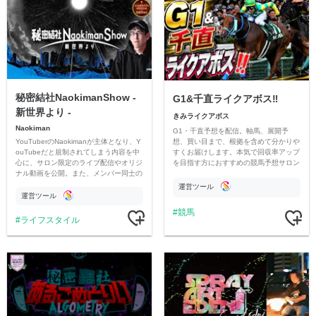
秘密結社NaokimanShow -
G1&千直ライクアボス‼️
新世界より -
きみライクアボス
Naokiman
G1・千直予想を配信。軸馬、展開予
YouTuberのNaokimanが主体となり、Y
想、買い目まで、根拠を含めて分かりや
ouTubeだと規制されてしまう内容を中
すくお届けします。本気で回収率アップ
心に、サロン限定のライブ配信やオリジ
を目指す方におすすめの競馬予想サロン
ナル動画を公開。また、メンバー同士の
です。
情報交換や交流の場としても楽しんでい
運営ツール
ただいています。
運営ツール
競馬
ライフスタイル