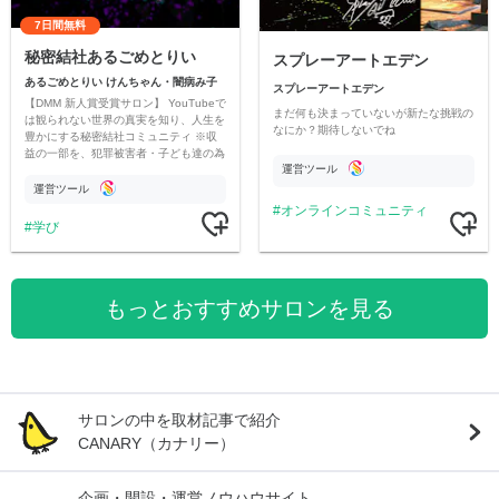
7日間無料
秘密結社あるごめとりい
スプレーアートエデン
あるごめとりい けんちゃん・闇病み子
スプレーアートエデン
【DMM 新人賞受賞サロン】 YouTubeで
まだ何も決まっていないが新たな挑戦の
は観られない世界の真実を知り、人生を
なにか？期待しないでね
豊かにする秘密結社コミュニティ ※収
益の一部を、犯罪被害者・子ども達の為
運営ツール
のチャリティーに寄付させていただきま
す
運営ツール
オンラインコミュニティ
学び
もっとおすすめサロンを見る
サロンの中を取材記事で紹介
CANARY（カナリー）
企画・開設・運営ノウハウサイト