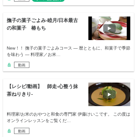
撫子の菓子ごよみ-睦月/日本最古
の和菓子 椿もち
New！！ 撫子の菓子ごよみコース ― 暦とともに、和菓子で季節
を味わう ― 料理家／お米…
動画
【レシピ/動画】 師走-心整う抹
茶ねりきり-
料理家/お米のおやつと和食の専門家 伊藤けいこです。 この度は
オンラインレッスンをご覧くだ…
動画