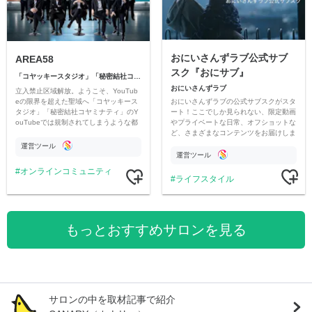
おにいさんずラブ公式サブ
AREA58
スク『おにサブ』
「コヤッキースタジオ」「秘密結社コヤミナティ」
おにいさんずラブ
立入禁止区域解放。ようこそ、YouTub
おにいさんずラブの公式サブスクがスタ
eの限界を超えた聖域へ「コヤッキース
ート！ここでしか見られない、限定動画
タジオ」「秘密結社コヤミナティ」のY
やプライベートな日常、オフショットな
ouTubeでは規制されてしまうような都
ど、さまざまなコンテンツをお届けしま
市伝説を中心にオリジナルコンテンツを
す。
公開。
運営ツール
運営ツール
オンラインコミュニティ
ライフスタイル
もっとおすすめサロンを見る
サロンの中を取材記事で紹介