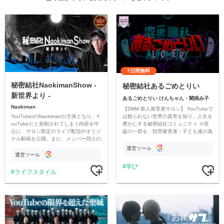
7日間無料
秘密結社NaokimanShow -
秘密結社あるごめとりい
新世界より -
あるごめとりい けんちゃん・闇病み子
Naokiman
【DMM 新人賞受賞サロン】 YouTubeで
YouTuberのNaokimanが主体となり、Y
は観られない世界の真実を知り、人生を
ouTubeだと規制されてしまう内容を中
豊かにする秘密結社コミュニティ ※収
心に、サロン限定のライブ配信やオリジ
益の一部を、犯罪被害者・子ども達の為
ナル動画を公開。また、メンバー同士の
のチャリティーに寄付させていただきま
情報交換や交流の場としても楽しんでい
す
運営ツール
ただいています。
運営ツール
学び
ライフスタイル