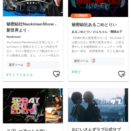
7日間無料
秘密結社NaokimanShow -
秘密結社あるごめとりい
新世界より -
あるごめとりい けんちゃん・闇病み子
Naokiman
【DMM 新人賞受賞サロン】 YouTubeで
YouTuberのNaokimanが主体となり、Y
は観られない世界の真実を知り、人生を
ouTubeだと規制されてしまう内容を中
豊かにする秘密結社コミュニティ ※収
心に、サロン限定のライブ配信やオリジ
益の一部を、犯罪被害者・子ども達の為
ナル動画を公開。また、メンバー同士の
のチャリティーに寄付させていただきま
情報交換や交流の場としても楽しんでい
す
運営ツール
ただいています。
運営ツール
学び
ライフスタイル
おにいさんずラブ公式サブ