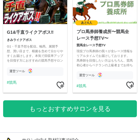
あと6人
プロ馬券師養成所〜競馬全
G1&千直ライクアボス‼️
レース予想TV〜
きみライクアボス
競馬全レース予想TV
G1・千直予想を配信。軸馬、展開予
現役プロ馬券師の我々が全レース情報を
想、買い目まで、根拠を含めて分かりや
リアルタイムでお届けしております。
すくお届けします。本気で回収率アップ
馬券師を目指したい方はもちろん、競馬
を目指す方におすすめの競馬予想サロン
初心者からベテランの上級者までお待ち
です。
しております。最高の競馬ライフを。
運営ツール
運営ツール
競馬
競馬
もっとおすすめサロンを見る
サロンの中を取材記事で紹介