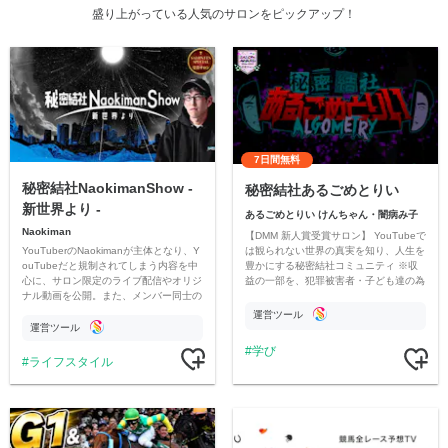
盛り上がっている人気のサロンをピックアップ！
7日間無料
秘密結社NaokimanShow -
秘密結社あるごめとりい
新世界より -
あるごめとりい けんちゃん・闇病み子
Naokiman
【DMM 新人賞受賞サロン】 YouTubeで
YouTuberのNaokimanが主体となり、Y
は観られない世界の真実を知り、人生を
ouTubeだと規制されてしまう内容を中
豊かにする秘密結社コミュニティ ※収
心に、サロン限定のライブ配信やオリジ
益の一部を、犯罪被害者・子ども達の為
ナル動画を公開。また、メンバー同士の
のチャリティーに寄付させていただきま
情報交換や交流の場としても楽しんでい
す
運営ツール
ただいています。
運営ツール
学び
ライフスタイル