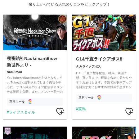
盛り上がっている人気のサロンをピックアップ！
秘密結社NaokimanShow -
G1&千直ライクアボス‼️
新世界より -
きみライクアボス
Naokiman
G1・千直予想を配信。軸馬、展開予
YouTuberのNaokimanが主体となり、Y
想、買い目まで、根拠を含めて分かりや
ouTubeだと規制されてしまう内容を中
すくお届けします。本気で回収率アップ
心に、サロン限定のライブ配信やオリジ
を目指す方におすすめの競馬予想サロン
ナル動画を公開。また、メンバー同士の
です。
情報交換や交流の場としても楽しんでい
運営ツール
ただいています。
運営ツール
競馬
ライフスタイル