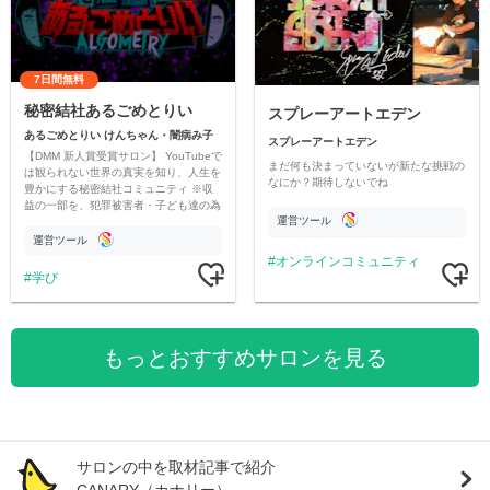
7日間無料
秘密結社あるごめとりい
スプレーアートエデン
あるごめとりい けんちゃん・闇病み子
スプレーアートエデン
【DMM 新人賞受賞サロン】 YouTubeで
まだ何も決まっていないが新たな挑戦の
は観られない世界の真実を知り、人生を
なにか？期待しないでね
豊かにする秘密結社コミュニティ ※収
益の一部を、犯罪被害者・子ども達の為
運営ツール
のチャリティーに寄付させていただきま
す
運営ツール
オンラインコミュニティ
学び
もっとおすすめサロンを見る
サロンの中を取材記事で紹介
CANARY（カナリー）