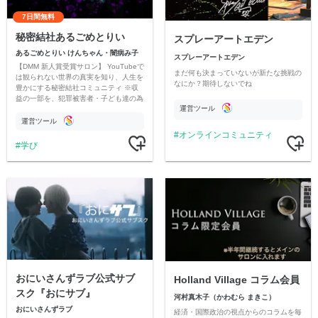
7日間無料
秘密結社あるごめとりい
スプレーアートエデン
あるごめとりい けんちゃん・闇病み子
スプレーアートエデン
【DMM 新人賞受賞サロン】 YouTubeで
まだ何も決まっていないが新たな挑戦の
は観られない世界の真実を知り、人生を
なにか？期待しないでね
豊かにする秘密結社コミュニティ ※収
益の一部を、犯罪被害者・子ども達の為
運営ツール
のチャリティーに寄付させていただきま
す
運営ツール
オンラインコミュニティ
学び
おにいさんずラブ公式サブ
Holland Village コラム会員
スク『おにサブ』
河村真木子（かわむら まきこ）
おにいさんずラブ
経済・国際政治の視点からのコラムを毎