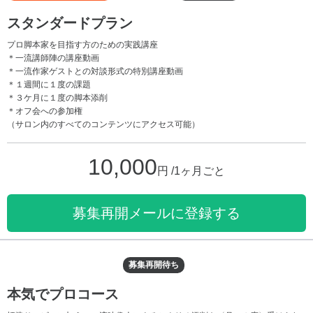
スタンダードプラン
プロ脚本家を目指す方のための実践講座
＊一流講師陣の講座動画
＊一流作家ゲストとの対談形式の特別講座動画
＊１週間に１度の課題
＊３ケ月に１度の脚本添削
＊オフ会への参加権
（サロン内のすべてのコンテンツにアクセス可能）
10,000
円 /1ヶ月ごと
募集再開メールに登録する
募集再開待ち
本気でプロコース