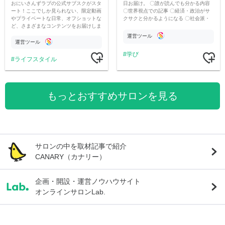
おにいさんずラブの公式サブスクがスタ
日お届け。 〇誰が読んでも分かる内容
ート！ここでしか見られない、限定動画
〇世界視点での記事 〇経済・政治がサ
やプライベートな日常、オフショットな
クサクと分かるようになる 〇社会派・
ど、さまざまなコンテンツをお届けしま
河村真木子の視点での辛口コラム
す。
運営ツール
運営ツール
学び
ライフスタイル
もっとおすすめサロンを見る
サロンの中を取材記事で紹介
CANARY（カナリー）
企画・開設・運営ノウハウサイト
オンラインサロンLab.