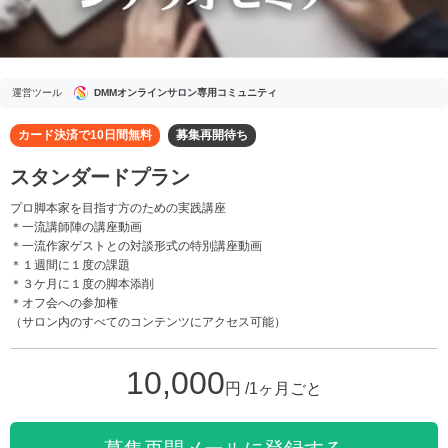
運営ツール
DMMオンラインサロン専用コミュニティ
カード決済で10日間無料
募集再開待ち
スタンダードプラン
プロ脚本家を目指す方のための実践講座
＊一流講師陣の講座動画
＊一流作家ゲストとの対談形式の特別講座動画
＊１週間に１度の課題
＊３ケ月に１度の脚本添削
＊オフ会への参加権
（サロン内のすべてのコンテンツにアクセス可能）
10,000
円 /1ヶ月ごと