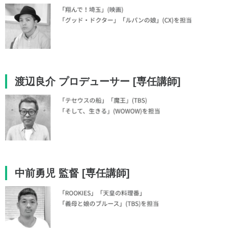
渡辺良介 プロデューサー [専任講師]
中前勇児 監督 [専任講師]