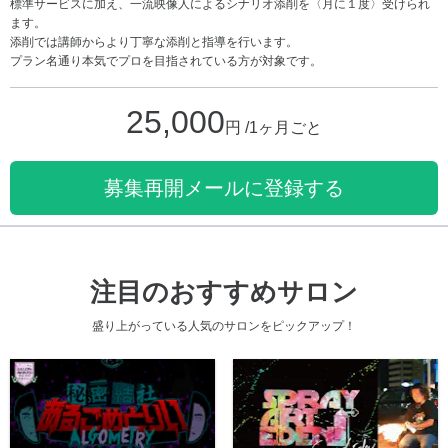
標準サービスに加え、一流映像人によるシナリオ添削を〈月に１度〉受けられ
ます。
添削では講師からより丁寧な添削と指導を行います。
プラン名通り本気でプロを目指されている方が対象です。
25,000
円 /1ヶ月ごと
募集再開メールに登録する
注目のおすすめサロン
盛り上がっている人気のサロンをピックアップ！