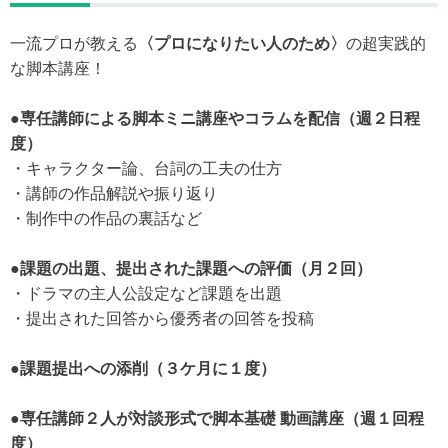
一流プロが教える
〈プロになりたい人のため〉
の超実践的
な脚本講座！
●専任講師による脚本ミニ講座やコラムを配信（週２⽇程
度）
・キャラクター論、台詞の⼯夫の仕⽅
・講師の作品解説や振り返り
・制作中の作品の裏話など
●課題の出題、提出された課題への評価（⽉２回）
・ドラマの主⼈公設定など課題を出題
・提出された回答から優秀者の回答を投稿
●課題提出への添削（３ケ⽉に１度）
●専任講師２⼈が対談形式で脚本基礎 動画講座（週１回程
度）