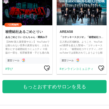
7日間無料
秘密結社あるごめとりい
AREA58
あるごめとりい けんちゃん・闇病み子
「コヤッキースタジオ」「秘密結社コヤミナティ」
【DMM 新人賞受賞サロン】 YouTubeで
立入禁止区域解放。ようこそ、YouTub
は観られない世界の真実を知り、人生を
eの限界を超えた聖域へ「コヤッキース
豊かにする秘密結社コミュニティ ※収
タジオ」「秘密結社コヤミナティ」のY
益の一部を、犯罪被害者・子ども達の為
ouTubeでは規制されてしまうような都
のチャリティーに寄付させていただきま
市伝説を中心にオリジナルコンテンツを
す
公開。
運営ツール
運営ツール
学び
オンラインコミュニティ
もっとおすすめサロンを見る