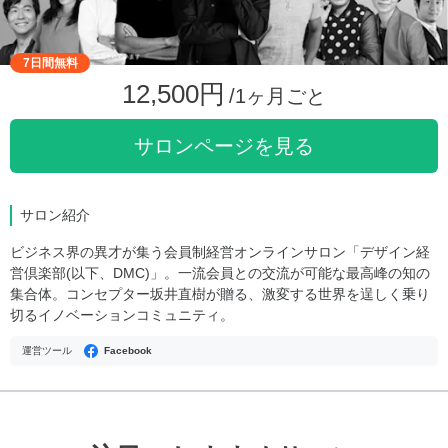
7日間無料
12,500円
/1ヶ月ごと
サロンページを見る
サロン紹介
ビジネス界の異才が集う会員制経営オンラインサロン「デザイン経
営倶楽部(以下、DMC)」。一流会員との交流が可能な最高峰の知の
集合体。コンセプター坂井直樹が贈る、激変する世界を逞しく乗り
切るイノベーションコミュニティ。
運営ツール
Facebook