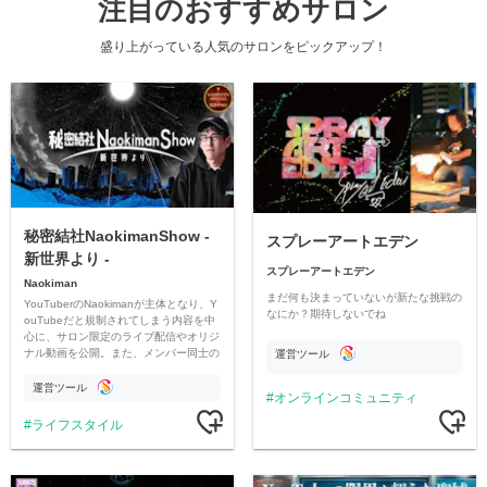
注目のおすすめサロン
盛り上がっている人気のサロンをピックアップ！
秘密結社NaokimanShow -
スプレーアートエデン
新世界より -
スプレーアートエデン
Naokiman
まだ何も決まっていないが新たな挑戦の
YouTuberのNaokimanが主体となり、Y
なにか？期待しないでね
ouTubeだと規制されてしまう内容を中
心に、サロン限定のライブ配信やオリジ
ナル動画を公開。また、メンバー同士の
運営ツール
情報交換や交流の場としても楽しんでい
ただいています。
運営ツール
オンラインコミュニティ
ライフスタイル