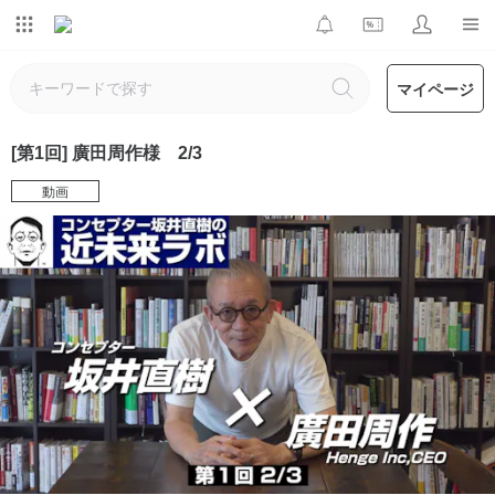
マイページ
[第1回] 廣田周作様 2/3
動画