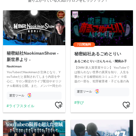
盛り上がっている人気のサロンをピックアップ！
7日間無料
秘密結社NaokimanShow -
秘密結社あるごめとりい
新世界より -
あるごめとりい けんちゃん・闇病み子
Naokiman
【DMM 新人賞受賞サロン】 YouTubeで
YouTuberのNaokimanが主体となり、Y
は観られない世界の真実を知り、人生を
ouTubeだと規制されてしまう内容を中
豊かにする秘密結社コミュニティ ※収
心に、サロン限定のライブ配信やオリジ
益の一部を、犯罪被害者・子ども達の為
ナル動画を公開。また、メンバー同士の
のチャリティーに寄付させていただきま
情報交換や交流の場としても楽しんでい
す
運営ツール
ただいています。
運営ツール
学び
ライフスタイル