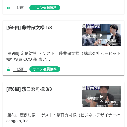
動画
サロン会員無料
[第9回] 藤井保文様 1/3
[第9回] 定例対談 ・ゲスト：藤井保文様（株式会社ビービット
執行役員 CCO 兼 東ア…
動画
サロン会員無料
[第8回] 濱口秀司様 3/3
[第8回] 定例対談 ・ゲスト：濱口秀司様（ビジネスデザイナー/m
onogoto, inc…