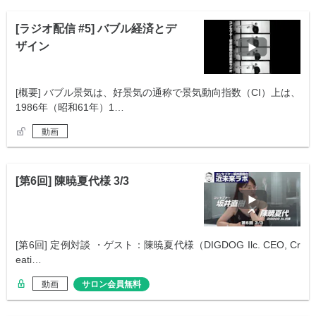
[ラジオ配信 #5] バブル経済とデ
ザイン
[概要] バブル景気は、好景気の通称で景気動向指数（CI）上は、
1986年（昭和61年）1…
動画
[第6回] 陳暁夏代様 3/3
[第6回] 定例対談 ・ゲスト：陳暁夏代様（DIGDOG Ilc. CEO, Cr
eati…
動画
サロン会員無料