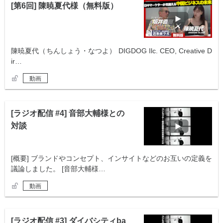
[第6回] 陳暁夏代様（無料版）
陳暁夏代（ちんしょう・なつよ） DIGDOG Ilc. CEO, Creative D
ir…
動画
[ラジオ配信 #4] 音部大輔様との
対談
[概要] ブランドやコンセプト、インサイトなどのお互いの定義を
議論しました。 [音部大輔様…
動画
[ラジオ配信 #3] ダイバシティba