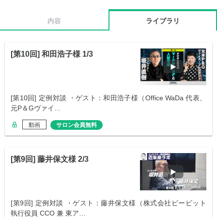
内容
ライブラリ
[第10回] 和田浩子様 1/3
[第10回] 定例対談 ・ゲスト：和田浩子様（Office WaDa 代表、
元P＆Gヴァイ…
動画
サロン会員無料
[第9回] 藤井保文様 2/3
[第9回] 定例対談 ・ゲスト：藤井保文様（株式会社ビービット
執行役員 CCO 兼 東ア…