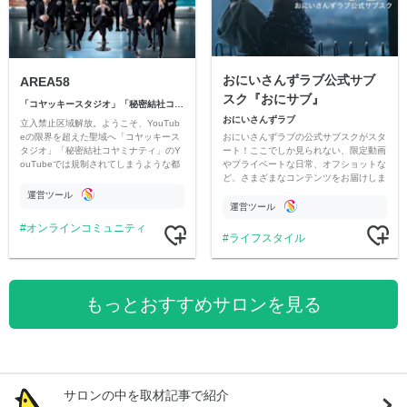
おにいさんずラブ公式サブ
AREA58
スク『おにサブ』
「コヤッキースタジオ」「秘密結社コヤミナティ」
おにいさんずラブ
立入禁止区域解放。ようこそ、YouTub
おにいさんずラブの公式サブスクがスタ
eの限界を超えた聖域へ「コヤッキース
ート！ここでしか見られない、限定動画
タジオ」「秘密結社コヤミナティ」のY
やプライベートな日常、オフショットな
ouTubeでは規制されてしまうような都
ど、さまざまなコンテンツをお届けしま
市伝説を中心にオリジナルコンテンツを
す。
公開。
運営ツール
運営ツール
オンラインコミュニティ
ライフスタイル
もっとおすすめサロンを見る
サロンの中を取材記事で紹介