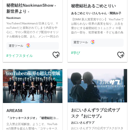
秘密結社NaokimanShow -
秘密結社あるごめとりい
新世界より -
あるごめとりい けんちゃん・闇病み子
Naokiman
【DMM 新人賞受賞サロン】 YouTubeで
YouTuberのNaokimanが主体となり、Y
は観られない世界の真実を知り、人生を
ouTubeだと規制されてしまう内容を中
豊かにする秘密結社コミュニティ ※収
心に、サロン限定のライブ配信やオリジ
益の一部を、犯罪被害者・子ども達の為
ナル動画を公開。また、メンバー同士の
のチャリティーに寄付させていただきま
情報交換や交流の場としても楽しんでい
す
運営ツール
ただいています。
運営ツール
学び
ライフスタイル
おにいさんずラブ公式サブ
AREA58
スク『おにサブ』
「コヤッキースタジオ」「秘密結社コヤミナティ」
おにいさんずラブ
立入禁止区域解放。ようこそ、YouTub
おにいさんずラブの公式サブスクがスタ
eの限界を超えた聖域へ「コヤッキース