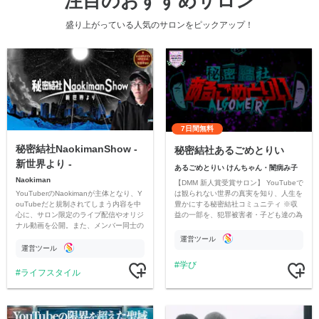
注目のおすすめサロン
盛り上がっている人気のサロンをピックアップ！
7日間無料
秘密結社NaokimanShow -
秘密結社あるごめとりい
新世界より -
あるごめとりい けんちゃん・闇病み子
Naokiman
【DMM 新人賞受賞サロン】 YouTubeで
YouTuberのNaokimanが主体となり、Y
は観られない世界の真実を知り、人生を
ouTubeだと規制されてしまう内容を中
豊かにする秘密結社コミュニティ ※収
心に、サロン限定のライブ配信やオリジ
益の一部を、犯罪被害者・子ども達の為
ナル動画を公開。また、メンバー同士の
のチャリティーに寄付させていただきま
情報交換や交流の場としても楽しんでい
す
運営ツール
ただいています。
運営ツール
学び
ライフスタイル