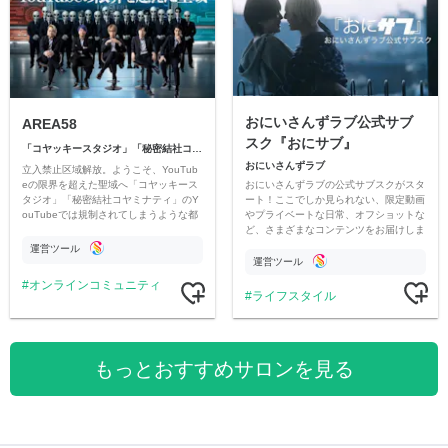
おにいさんずラブ公式サブ
AREA58
スク『おにサブ』
「コヤッキースタジオ」「秘密結社コヤミナティ」
おにいさんずラブ
立入禁止区域解放。ようこそ、YouTub
おにいさんずラブの公式サブスクがスタ
eの限界を超えた聖域へ「コヤッキース
ート！ここでしか見られない、限定動画
タジオ」「秘密結社コヤミナティ」のY
やプライベートな日常、オフショットな
ouTubeでは規制されてしまうような都
ど、さまざまなコンテンツをお届けしま
市伝説を中心にオリジナルコンテンツを
す。
公開。
運営ツール
運営ツール
オンラインコミュニティ
ライフスタイル
もっとおすすめサロンを見る