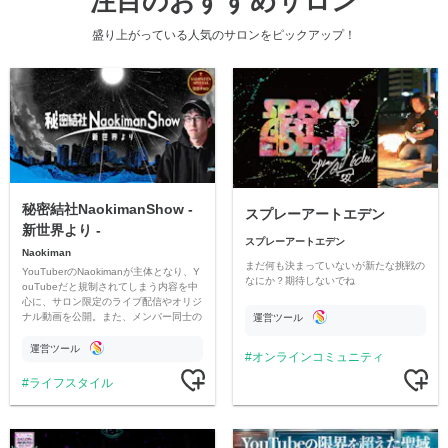
注目のおすすめサロン
盛り上がっている人気のサロンをピックアップ！
秘密結社NaokimanShow -
スプレーアートエデン
新世界より -
スプレーアートエデン
Naokiman
まだ何も決まっていないが新たな挑戦の
YouTuberのNaokimanが主体となり、Y
なにか？期待しないでね
ouTubeだと規制されてしまう内容を中
心に、サロン限定のライブ配信やオリジ
ナル動画を公開。また、メンバー同士の
運営ツール
情報交換や交流の場としても楽しんでい
ただいています。
運営ツール
オンラインコミュニティ
ライフスタイル