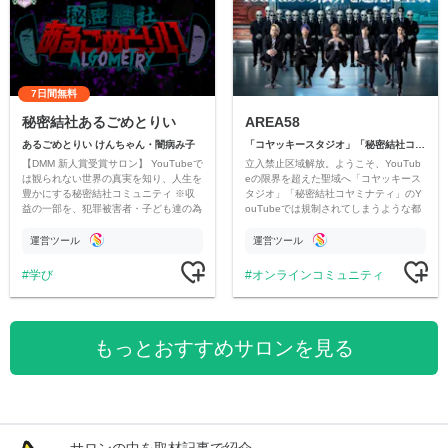
7日間無料
秘密結社あるごめとりい
AREA58
あるごめとりい けんちゃん・闇病み子
「コヤッキースタジオ」「秘密結社コヤミナティ」
【DMM 新人賞受賞サロン】 YouTubeで
立入禁止区域解放。ようこそ、YouTub
は観られない世界の真実を知り、人生を
eの限界を超えた聖域へ「コヤッキース
豊かにする秘密結社コミュニティ ※収
タジオ」「秘密結社コヤミナティ」のY
益の一部を、犯罪被害者・子ども達の為
ouTubeでは規制されてしまうような都
のチャリティーに寄付させていただきま
市伝説を中心にオリジナルコンテンツを
す
公開。
運営ツール
運営ツール
学び
オンラインコミュニティ
もっとおすすめサロンを見る
サロンの中を取材記事で紹介