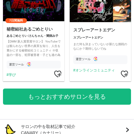
7日間無料
秘密結社あるごめとりい
スプレーアートエデン
あるごめとりい けんちゃん・闇病み子
スプレーアートエデン
【DMM 新人賞受賞サロン】 YouTubeで
まだ何も決まっていないが新たな挑戦の
は観られない世界の真実を知り、人生を
なにか？期待しないでね
豊かにする秘密結社コミュニティ ※収
益の一部を、犯罪被害者・子ども達の為
運営ツール
のチャリティーに寄付させていただきま
す
運営ツール
オンラインコミュニティ
学び
もっとおすすめサロンを見る
サロンの中を取材記事で紹介
CANARY（カナリー）