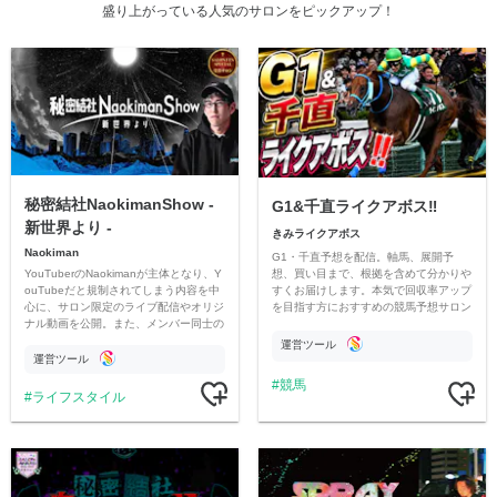
盛り上がっている人気のサロンをピックアップ！
秘密結社NaokimanShow -
G1&千直ライクアボス‼️
新世界より -
きみライクアボス
Naokiman
G1・千直予想を配信。軸馬、展開予
YouTuberのNaokimanが主体となり、Y
想、買い目まで、根拠を含めて分かりや
ouTubeだと規制されてしまう内容を中
すくお届けします。本気で回収率アップ
心に、サロン限定のライブ配信やオリジ
を目指す方におすすめの競馬予想サロン
ナル動画を公開。また、メンバー同士の
です。
情報交換や交流の場としても楽しんでい
運営ツール
ただいています。
運営ツール
競馬
ライフスタイル