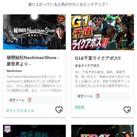
盛り上がっている人気のサロンをピックアップ！
秘密結社NaokimanShow -
G1&千直ライクアボス‼️
新世界より -
きみライクアボス
Naokiman
G1・千直予想を配信。軸馬、展開予
YouTuberのNaokimanが主体となり、Y
想、買い目まで、根拠を含めて分かりや
ouTubeだと規制されてしまう内容を中
すくお届けします。本気で回収率アップ
心に、サロン限定のライブ配信やオリジ
を目指す方におすすめの競馬予想サロン
ナル動画を公開。また、メンバー同士の
です。
情報交換や交流の場としても楽しんでい
運営ツール
ただいています。
運営ツール
競馬
ライフスタイル