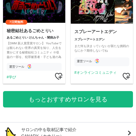
7日間無料
秘密結社あるごめとりい
スプレーアートエデン
あるごめとりい けんちゃん・闇病み子
スプレーアートエデン
【DMM 新人賞受賞サロン】 YouTubeで
まだ何も決まっていないが新たな挑戦の
は観られない世界の真実を知り、人生を
なにか？期待しないでね
豊かにする秘密結社コミュニティ ※収
益の一部を、犯罪被害者・子ども達の為
運営ツール
のチャリティーに寄付させていただきま
す
運営ツール
オンラインコミュニティ
学び
もっとおすすめサロンを見る
サロンの中を取材記事で紹介
CANARY（カナリー）