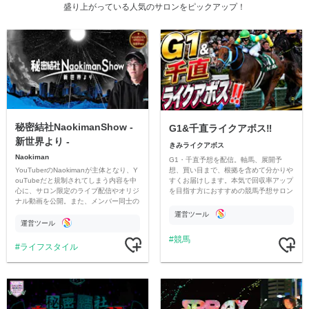
盛り上がっている人気のサロンをピックアップ！
秘密結社NaokimanShow -
G1&千直ライクアボス‼️
新世界より -
きみライクアボス
Naokiman
G1・千直予想を配信。軸馬、展開予
YouTuberのNaokimanが主体となり、Y
想、買い目まで、根拠を含めて分かりや
ouTubeだと規制されてしまう内容を中
すくお届けします。本気で回収率アップ
心に、サロン限定のライブ配信やオリジ
を目指す方におすすめの競馬予想サロン
ナル動画を公開。また、メンバー同士の
です。
情報交換や交流の場としても楽しんでい
運営ツール
ただいています。
運営ツール
競馬
ライフスタイル