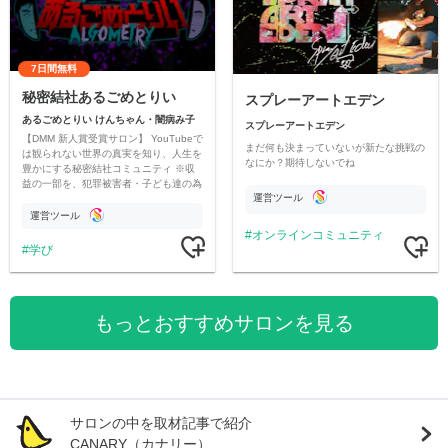
7日間無料
秘密結社あるごめとりい
スプレーアートエデン
あるごめとりい けんちゃん・闇病み子
スプレーアートエデン
【DMM 新人賞受賞サロン】 YouTubeで
まだ何も決まっていないが新たな挑戦の
は観られない世界の真実を知り、人生を
なにか？期待しないでね
豊かにする秘密結社コミュニティ ※収
益の一部を、犯罪被害者・子ども達の為
運営ツール
のチャリティーに寄付させていただきま
す
運営ツール
オンラインコミュニティ
学び
もっとおすすめサロンを見る
サロンの中を取材記事で紹介
CANARY（カナリー）