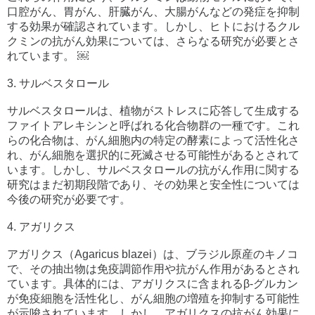
口腔がん、胃がん、肝臓がん、大腸がんなどの発症を抑制
する効果が確認されています。しかし、ヒトにおけるクル
クミンの抗がん効果については、さらなる研究が必要とさ
れています。 ￼
3. サルベスタロール
サルベスタロールは、植物がストレスに応答して生成する
ファイトアレキシンと呼ばれる化合物群の一種です。これ
らの化合物は、がん細胞内の特定の酵素によって活性化さ
れ、がん細胞を選択的に死滅させる可能性があるとされて
います。しかし、サルベスタロールの抗がん作用に関する
研究はまだ初期段階であり、その効果と安全性については
今後の研究が必要です。
4. アガリクス
アガリクス（Agaricus blazei）は、ブラジル原産のキノコ
で、その抽出物は免疫調節作用や抗がん作用があるとされ
ています。具体的には、アガリクスに含まれるβ-グルカン
が免疫細胞を活性化し、がん細胞の増殖を抑制する可能性
が示唆されています。しかし、アガリクスの抗がん効果に