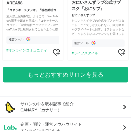
おにいさんずラブ公式サブ
AREA58
スク『おにサブ』
「コヤッキースタジオ」「秘密結社コヤミナティ」
おにいさんずラブ
立入禁止区域解放。ようこそ、YouTub
おにいさんずラブの公式サブスクがスタ
eの限界を超えた聖域へ「コヤッキース
ート！ここでしか見られない、限定動画
タジオ」「秘密結社コヤミナティ」のY
やプライベートな日常、オフショットな
ouTubeでは規制されてしまうような都
ど、さまざまなコンテンツをお届けしま
市伝説を中心にオリジナルコンテンツを
す。
公開。
運営ツール
運営ツール
オンラインコミュニティ
ライフスタイル
もっとおすすめサロンを見る
サロンの中を取材記事で紹介
CANARY（カナリー）
企画・開設・運営ノウハウサイト
オンラインサロンLab.