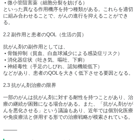
• 微小管阻害薬（細胞分裂を妨げる）
といった異なる作用機序を持つ種類がある。これらを適切
に組み合わせることで、がんの進行を抑えることができ
る。
2.2 副作用と患者のQOL（生活の質）
抗がん剤の副作用としては、
• 骨髄抑制（貧血、白血球減少による感染症リスク）
• 消化器症状（吐き気、嘔吐、下痢）
• 神経毒性（手足のしびれ、認知機能低下）
などがあり、患者のQOLを大きく低下させる要因となる。
2.3 抗がん剤治療の限界
一部のがんは抗がん剤に対する耐性を持つことがあり、治
療の継続が困難になる場合がある。また、「抗がん剤がが
んを悪化させる」という議論もあり、近年では個別化医療
や免疫療法と併用する形での治療戦略が模索されている。
⸻