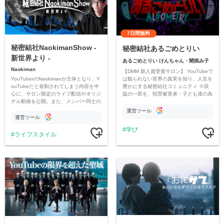
7日間無料
秘密結社NaokimanShow -
秘密結社あるごめとりい
新世界より -
あるごめとりい けんちゃん・闇病み子
Naokiman
【DMM 新人賞受賞サロン】 YouTubeで
YouTuberのNaokimanが主体となり、Y
は観られない世界の真実を知り、人生を
ouTubeだと規制されてしまう内容を中
豊かにする秘密結社コミュニティ ※収
心に、サロン限定のライブ配信やオリジ
益の一部を、犯罪被害者・子ども達の為
ナル動画を公開。また、メンバー同士の
のチャリティーに寄付させていただきま
情報交換や交流の場としても楽しんでい
す
運営ツール
ただいています。
運営ツール
学び
ライフスタイル