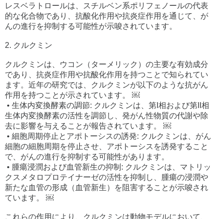
レスベラトロールは、スチルベン系ポリフェノールの代表
的な化合物であり、抗酸化作用や抗炎症作用を通じて、が
んの進行を抑制する可能性が示唆されています。
2. クルクミン
クルクミンは、ウコン（ターメリック）の主要な有効成分
であり、抗炎症作用や抗酸化作用を持つことで知られてい
ます。近年の研究では、クルクミンが以下のような抗がん
作用を持つことが示されています。 ￼
• 生体内変換酵素の調節: クルクミンは、第I相および第II相
生体内変換酵素の活性を調節し、発がん性物質の代謝や除
去に影響を与えることが報告されています。 ￼
• 細胞周期停止とアポトーシスの誘発: クルクミンは、がん
細胞の細胞周期を停止させ、アポトーシスを誘発すること
で、がんの進行を抑制する可能性があります。
• 腫瘍浸潤および血管新生の抑制: クルクミンは、マトリッ
クスメタロプロテイナーゼの活性を抑制し、腫瘍の浸潤や
新たな血管の形成（血管新生）を阻害することが示唆され
ています。 ￼
これらの作用により、クルクミンは動物モデルにおいて、