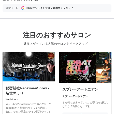
運営ツール
DMMオンラインサロン専用コミュニティ
注目のおすすめサロン
盛り上がっている人気のサロンをピックアップ！
秘密結社NaokimanShow -
スプレーアートエデン
新世界より -
スプレーアートエデン
Naokiman
まだ何も決まっていないが新たな挑戦の
YouTuberのNaokimanが主体となり、Y
なにか？期待しないでね
ouTubeだと規制されてしまう内容を中
心に、サロン限定のライブ配信やオリジ