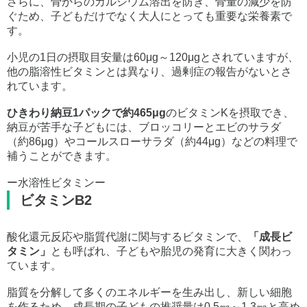
さらに、骨からのカルシウム溶出を防ぎ、骨量の減少を防
ぐため、子どもだけでなく大人にとっても重要な栄養素で
す。
小児の1日の摂取目安量は60μg～120μgとされていますが、
他の脂溶性ビタミンとは異なり、過剰症の報告がないとさ
れています。
ひきわり納豆1パックで約465μg
のビタミンKを摂取でき、
納豆が苦手な子どもには、ブロッコリーとエビのサラダ
（約86μg）やコールスローサラダ（約44μg）などの料理で
補うことができます。
ー水溶性ビタミンー
ビタミンB2
酸化還元反応や脂質代謝に関与するビタミンで、
「成長ビ
タミン」
とも呼ばれ、子どもや胎児の発育に大きく関わっ
ています。
脂質を分解して多くのエネルギーを生み出し、新しい細胞
を作るため、成長期の子どもの推奨量は0.5㎎～1.3㎎と高め