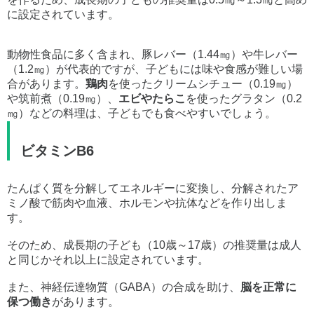
に設定されています。
動物性食品に多く含まれ、豚レバー（1.44㎎）や牛レバー
（1.2㎎）が代表的ですが、子どもには味や食感が難しい場
合があります。
鶏肉
を使ったクリームシチュー（0.19㎎）
や筑前煮（0.19㎎）、
エビやたらこ
を使ったグラタン（0.2
㎎）などの料理は、子どもでも食べやすいでしょう。
ビタミンB6
たんぱく質を分解してエネルギーに変換し、分解されたア
ミノ酸で筋肉や血液、ホルモンや抗体などを作り出しま
す。
そのため、成長期の子ども（10歳～17歳）の推奨量は成人
と同じかそれ以上に設定されています。
また、神経伝達物質（GABA）の合成を助け、
脳を正常に
保つ働き
があります。