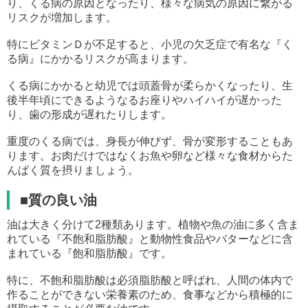
り、くる病の原因となったり、様々な病気の原因に繋がる
リスクが増加します。
特にビタミンＤが不足すると、小児の欠乏症で有名な『く
る病』にかかるリスクが高まります。
くる病にかかると幼児では頭蓋骨が柔らかくなったり、生
後半年頃にできるようなるお座りやハイハイが遅かった
り、歯の形成が遅れたりします。
重度のくる病では、身長が伸びず、骨が変形することもあ
ります。お肉だけではなくお魚や卵など様々な食材からた
んぱく質を摂りましょう。
■質の良い油
油は大きく分けて2種類あります。植物や魚の油に多く含ま
れている『不飽和脂肪酸』と動物性食品やバターなどに含
まれている『飽和脂肪酸』です。
特に、不飽和脂肪酸は必須脂肪酸と呼ばれ、人間の体内で
作ることができない栄養素のため、食事などから積極的に