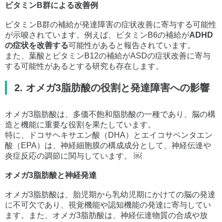
ビタミンB群による改善例
ビタミンB群の補給が発達障害の症状改善に寄与する可能性
が示唆されています。例えば、ビタミンB6の補給が
ADHD
の症状を改善する
可能性があると報告されています。
また、葉酸とビタミンB12の補給がASDの症状改善に寄与
する可能性があるとする研究も存在します。
2. オメガ3脂肪酸の役割と発達障害への影響
オメガ3脂肪酸は、多価不飽和脂肪酸の一種であり、脳の構
造と機能に重要な役割を果たしています。
特に、ドコサヘキサエン酸（DHA）とエイコサペンタエン
酸（EPA）は、神経細胞膜の構成成分として、神経伝達や
炎症反応の調節に関与しています。 ￼
オメガ3脂肪酸と神経発達
オメガ3脂肪酸は、胎児期から乳幼児期にかけての脳の発達
に不可欠であり、視覚機能や認知機能の発達に寄与してい
ます。また、オメガ3脂肪酸は、神経伝達物質の合成や放