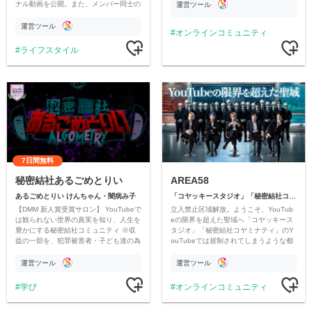
ナル動画を公開。また、メンバー同士の
運営ツール
情報交換や交流の場としても楽しんでい
ただいています。
運営ツール
オンラインコミュニティ
ライフスタイル
7日間無料
秘密結社あるごめとりい
AREA58
あるごめとりい けんちゃん・闇病み子
「コヤッキースタジオ」「秘密結社コヤミナティ」
【DMM 新人賞受賞サロン】 YouTubeで
立入禁止区域解放。ようこそ、YouTub
は観られない世界の真実を知り、人生を
eの限界を超えた聖域へ「コヤッキース
豊かにする秘密結社コミュニティ ※収
タジオ」「秘密結社コヤミナティ」のY
益の一部を、犯罪被害者・子ども達の為
ouTubeでは規制されてしまうような都
のチャリティーに寄付させていただきま
市伝説を中心にオリジナルコンテンツを
す
公開。
運営ツール
運営ツール
学び
オンラインコミュニティ