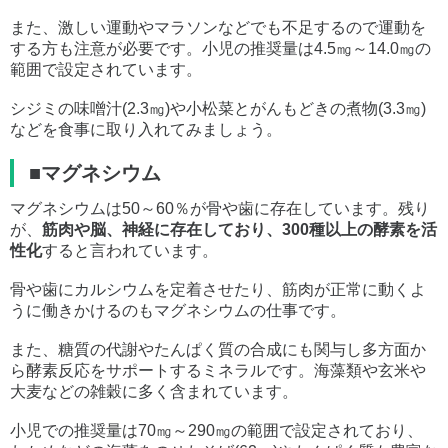
また、激しい運動やマラソンなどでも不足するので運動を
する方も注意が必要です。小児の推奨量は4.5㎎～14.0㎎の
範囲で設定されています。
シジミの味噌汁(2.3㎎)や小松菜とがんもどきの煮物(3.3㎎)
などを食事に取り入れてみましょう。
■マグネシウム
マグネシウムは50～60％が骨や歯に存在しています。残り
が、
筋肉や脳、神経に存在しており、300種以上の酵素を活
性化
すると言われています。
骨や歯にカルシウムを定着させたり、筋肉が正常に動くよ
うに働きかけるのもマグネシウムの仕事です。
また、糖質の代謝やたんぱく質の合成にも関与し多方面か
ら酵素反応をサポートするミネラルです。海藻類や玄米や
大麦などの雑穀に多く含まれています。
小児での推奨量は70㎎～290㎎の範囲で設定されており、