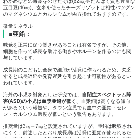
わかめなどの海藻をのせたそば(62㎎)やたんぱく質も豊富な
五目豆(46㎎)、玄米を使ったチーズリゾットは相性バツグン
のマグネシウムとカルシウムが両方摂れておすすめです。
微量ミネラル
■亜鉛：
味覚を正常に保つ働きがあることは有名ですが、その他、
細胞を作って成長を助ける働きやホルモンを作るのにも関
与しています。
成長期のこどもは全身で細胞が活発に作られるため、欠乏
すると成長遅延や発育遅延を引き起こす可能性があるとい
われています。
海外の小児を対象とした研究では、
自閉症スペクトラム障
害(ASD)の小児は血漿亜鉛が低く
、血漿銅は高くなる傾向
があるという報告や、ダウン症児でも血中の亜鉛・セレ
ン・カルシウム濃度が低いという報告もあります。
推奨量は3㎎～7㎎と設定されていますが、亜鉛は吸収され
にくく、前述したとおり成長期は活発に亜鉛が使われるた