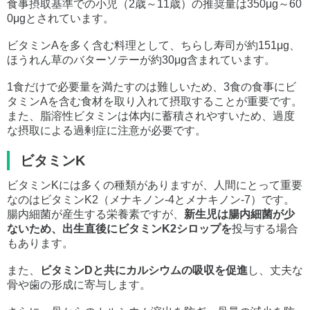
食事摂取基準での小児（2歳～11歳）の推奨量は350μg～60
0μgとされています。
ビタミンAを多く含む料理として、ちらし寿司が約151μg、
ほうれん草のバターソテーが約30μg含まれています。
1食だけで必要量を満たすのは難しいため、3食の食事にビ
タミンAを含む食材を取り入れて摂取することが重要です。
また、脂溶性ビタミンは体内に蓄積されやすいため、過度
な摂取による過剰症に注意が必要です。
ビタミンK
ビタミンKには多くの種類がありますが、人間にとって重要
なのはビタミンK2（メナキノン-4とメナキノン-7）です。
腸内細菌が産生する栄養素ですが、
新生児は腸内細菌が少
ないため、出生直後にビタミンK2シロップを
投与する場合
もあります。
また、
ビタミンDと共にカルシウムの吸収を促進
し、丈夫な
骨や歯の形成に寄与します。