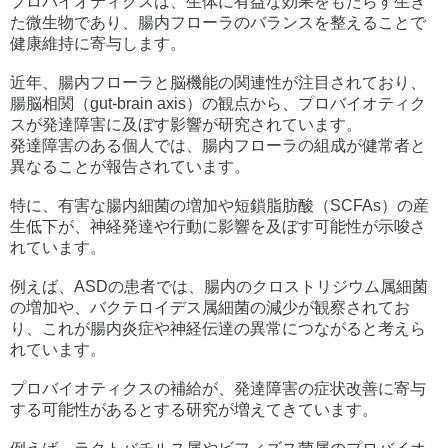
プロバイオティクスは、生体に有益な効果をもたらす生き
た微生物であり、腸内フローラのバランスを整えることで
健康維持に寄与します。
近年、腸内フローラと脳機能の関連性が注目されており、
腸脳相関（gut-brain axis）の観点から、プロバイオティク
スが発達障害に及ぼす影響が研究されています。
発達障害のある個人では、腸内フローラの組成が健常者と
異なることが報告されています。
特に、有害な腸内細菌の増加や短鎖脂肪酸（SCFAs）の産
生低下が、神経発達や行動に影響を及ぼす可能性が示唆さ
れています。
例えば、ASDの患者では、腸内のクロストリジウム属細菌
の増加や、バクテロイデス属細菌の減少が観察されてお
り、これが腸内炎症や神経伝達の異常につながると考えら
れています。
プロバイオティクスの補給が、発達障害の症状改善に寄与
する可能性があるとする研究が増えてきています。