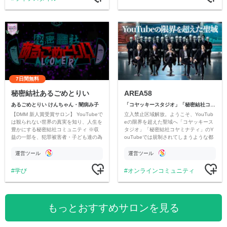
7日間無料
秘密結社あるごめとりい
AREA58
あるごめとりい けんちゃん・闇病み子
「コヤッキースタジオ」「秘密結社コヤミナティ」
【DMM 新人賞受賞サロン】 YouTubeで
立入禁止区域解放。ようこそ、YouTub
は観られない世界の真実を知り、人生を
eの限界を超えた聖域へ「コヤッキース
豊かにする秘密結社コミュニティ ※収
タジオ」「秘密結社コヤミナティ」のY
益の一部を、犯罪被害者・子ども達の為
ouTubeでは規制されてしまうような都
のチャリティーに寄付させていただきま
市伝説を中心にオリジナルコンテンツを
す
公開。
運営ツール
運営ツール
学び
オンラインコミュニティ
もっとおすすめサロンを見る