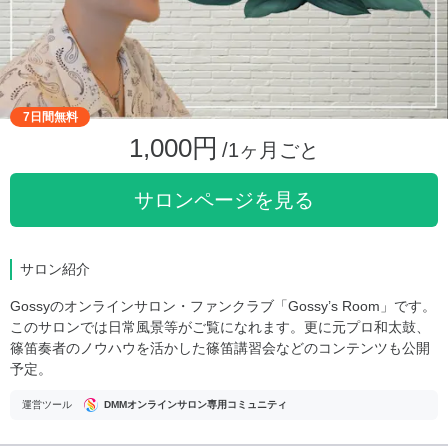
7日間無料
1,000円
/1ヶ月ごと
サロンページを見る
サロン紹介
Gossyのオンラインサロン・ファンクラブ「Gossy’s Room」です。
このサロンでは日常風景等がご覧になれます。更に元プロ和太鼓、
篠笛奏者のノウハウを活かした篠笛講習会などのコンテンツも公開
予定。
運営ツール
DMMオンラインサロン専用コミュニティ