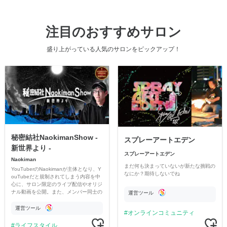
注目のおすすめサロン
盛り上がっている人気のサロンをピックアップ！
秘密結社NaokimanShow -
スプレーアートエデン
新世界より -
スプレーアートエデン
Naokiman
まだ何も決まっていないが新たな挑戦の
YouTuberのNaokimanが主体となり、Y
なにか？期待しないでね
ouTubeだと規制されてしまう内容を中
心に、サロン限定のライブ配信やオリジ
ナル動画を公開。また、メンバー同士の
運営ツール
情報交換や交流の場としても楽しんでい
ただいています。
運営ツール
オンラインコミュニティ
ライフスタイル