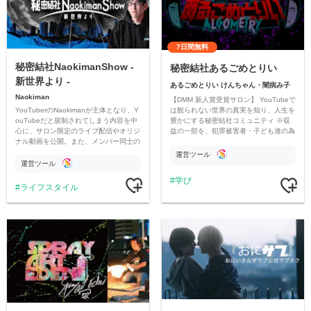
7日間無料
秘密結社NaokimanShow -
秘密結社あるごめとりい
新世界より -
あるごめとりい けんちゃん・闇病み子
Naokiman
【DMM 新人賞受賞サロン】 YouTubeで
YouTuberのNaokimanが主体となり、Y
は観られない世界の真実を知り、人生を
ouTubeだと規制されてしまう内容を中
豊かにする秘密結社コミュニティ ※収
心に、サロン限定のライブ配信やオリジ
益の一部を、犯罪被害者・子ども達の為
ナル動画を公開。また、メンバー同士の
のチャリティーに寄付させていただきま
情報交換や交流の場としても楽しんでい
す
運営ツール
ただいています。
運営ツール
学び
ライフスタイル