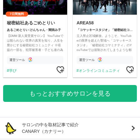
7日間無料
秘密結社あるごめとりい
AREA58
あるごめとりい けんちゃん・闇病み子
「コヤッキースタジオ」「秘密結社コヤミナティ」
【DMM 新人賞受賞サロン】 YouTubeで
立入禁止区域解放。ようこそ、YouTub
は観られない世界の真実を知り、人生を
eの限界を超えた聖域へ「コヤッキース
豊かにする秘密結社コミュニティ ※収
タジオ」「秘密結社コヤミナティ」のY
益の一部を、犯罪被害者・子ども達の為
ouTubeでは規制されてしまうような都
のチャリティーに寄付させていただきま
市伝説を中心にオリジナルコンテンツを
す
公開。
運営ツール
運営ツール
学び
オンラインコミュニティ
もっとおすすめサロンを見る
サロンの中を取材記事で紹介
CANARY（カナリー）