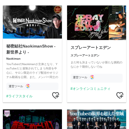
秘密結社NaokimanShow -
スプレーアートエデン
新世界より -
スプレーアートエデン
Naokiman
まだ何も決まっていないが新たな挑戦の
YouTuberのNaokimanが主体となり、Y
なにか？期待しないでね
ouTubeだと規制されてしまう内容を中
心に、サロン限定のライブ配信やオリジ
ナル動画を公開。また、メンバー同士の
運営ツール
情報交換や交流の場としても楽しんでい
ただいています。
運営ツール
オンラインコミュニティ
ライフスタイル