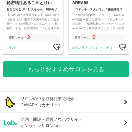
秘密結社あるごめとりい
AREA58
あるごめとりい けんちゃん・闇病み子
「コヤッキースタジオ」「秘密結社コヤミナティ」
【DMM 新人賞受賞サロン】 YouTubeで
立入禁止区域解放。ようこそ、YouTub
は観られない世界の真実を知り、人生を
eの限界を超えた聖域へ「コヤッキース
豊かにする秘密結社コミュニティ ※収
タジオ」「秘密結社コヤミナティ」のY
益の一部を、犯罪被害者・子ども達の為
ouTubeでは規制されてしまうような都
のチャリティーに寄付させていただきま
市伝説を中心にオリジナルコンテンツを
す
公開。
運営ツール
運営ツール
学び
オンラインコミュニティ
もっとおすすめサロンを見る
サロンの中を取材記事で紹介
CANARY（カナリー）
企画・開設・運営ノウハウサイト
オンラインサロンLab.