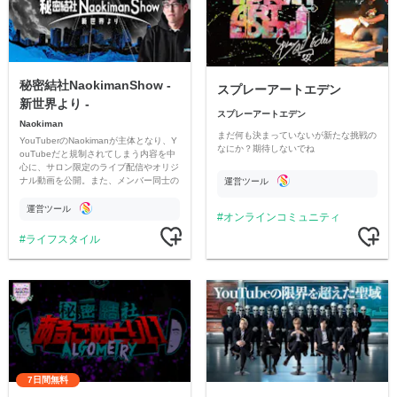
秘密結社NaokimanShow -
スプレーアートエデン
新世界より -
スプレーアートエデン
Naokiman
まだ何も決まっていないが新たな挑戦の
YouTuberのNaokimanが主体となり、Y
なにか？期待しないでね
ouTubeだと規制されてしまう内容を中
心に、サロン限定のライブ配信やオリジ
ナル動画を公開。また、メンバー同士の
運営ツール
情報交換や交流の場としても楽しんでい
ただいています。
運営ツール
オンラインコミュニティ
ライフスタイル
7日間無料