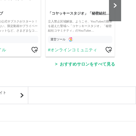
ブ
「コヤッキースタジオ」「秘密結社コヤミナティ」
河村真
の公式サブスクがスタート！
立入禁止区域解放。ようこそ、YouTubeの限界
経済・
ない、限定動画やプライベー
を超えた聖域へ「コヤッキースタジオ」「秘密
け。 
ョットなど、さまざまなコ…
結社コヤミナティ」のYouTube…
の記事
運営ツール
運営
イル
オンラインコミュニティ
学
おすすめサロンをすべて見る
イト