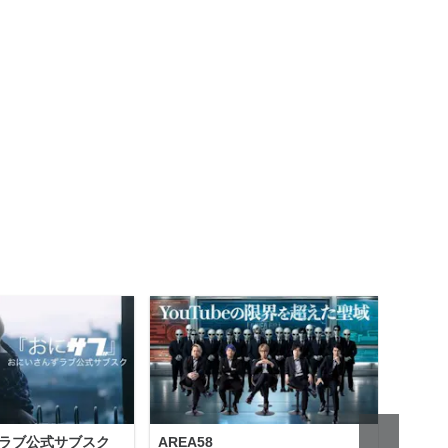
ラブ公式サブスク
AREA58
Holl