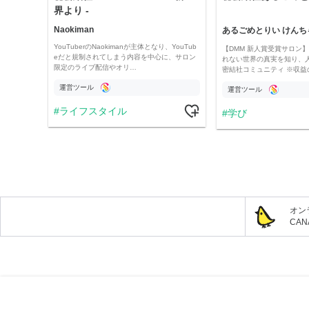
界より -
Naokiman
あるごめとりい けんち
YouTuberのNaokimanが主体となり、YouTub
【DMM 新人賞受賞サロン】 
eだと規制されてしまう内容を中心に、サロン
れない世界の真実を知り、
限定のライブ配信やオリ…
密結社コミュニティ ※収益
運営ツール
運営ツール
ライフスタイル
学び
オン
CA