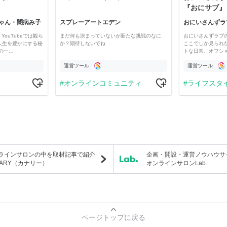
『おにサブ』
ゃん・闇病み子
スプレーアートエデン
おにいさんずラ
YouTubeでは観ら
まだ何も決まっていないが新たな挑戦のなに
おにいさんずラブ
人生を豊かにする秘
か？期待しないでね
ここでしか見られ
の一…
トな日常、オフシ
運営ツール
運営ツール
オンラインコミュニティ
ライフスタ
ラインサロンの中を取材記事で紹介
企画・開設・運営ノウハウサ
NARY（カナリー）
オンラインサロンLab.
ページトップに戻る