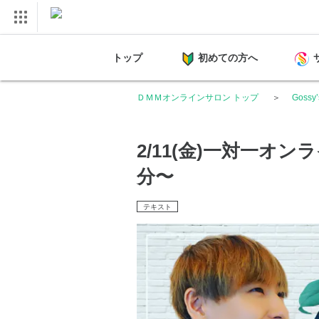
トップ
初めての方へ
ＤＭＭオンラインサロン トップ
Gossy
2/11(金)一対一オン
分〜
テキスト