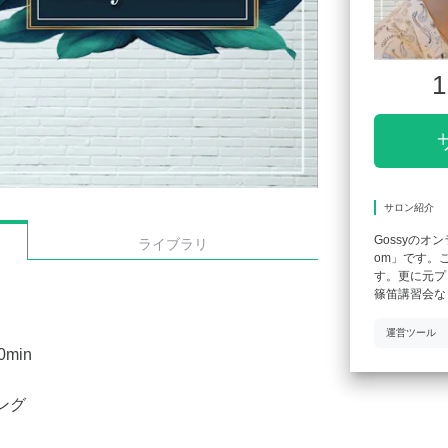
1
サロン紹介
Gossyのオ
ライブラリ
om」です。
す。更に元プ
篠笛講習会な
運営ツール
0min
ング