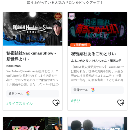
盛り上がっている人気のサロンをピックアップ！
7日間無料
秘密結社NaokimanShow -
秘密結社あるごめとりい
新世界より -
あるごめとりい けんちゃん・闇病み子
Naokiman
【DMM 新人賞受賞サロン】 YouTubeで
YouTuberのNaokimanが主体となり、Y
は観られない世界の真実を知り、人生を
ouTubeだと規制されてしまう内容を中
豊かにする秘密結社コミュニティ ※収
心に、サロン限定のライブ配信やオリジ
益の一部を、犯罪被害者・子ども達の為
ナル動画を公開。また、メンバー同士の
のチャリティーに寄付させていただきま
情報交換や交流の場としても楽しんでい
す
運営ツール
ただいています。
運営ツール
学び
ライフスタイル