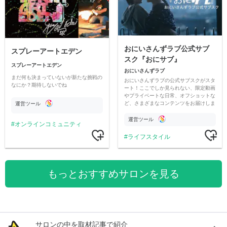
おにいさんずラブ公式サブ
スプレーアートエデン
スク『おにサブ』
スプレーアートエデン
おにいさんずラブ
まだ何も決まっていないが新たな挑戦の
おにいさんずラブの公式サブスクがスタ
なにか？期待しないでね
ート！ここでしか見られない、限定動画
やプライベートな日常、オフショットな
ど、さまざまなコンテンツをお届けしま
運営ツール
す。
運営ツール
オンラインコミュニティ
ライフスタイル
もっとおすすめサロンを見る
サロンの中を取材記事で紹介