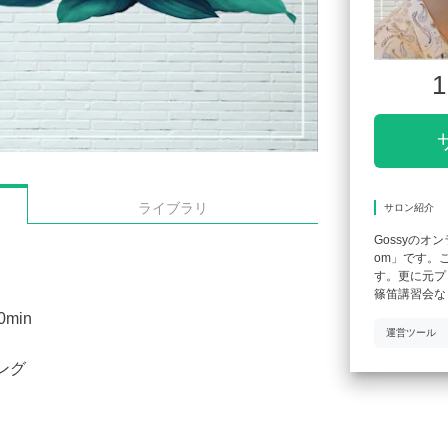
1
ライブラリ
サロン紹介
Gossyのオ
om」です。
す。更に元プ
篠笛講習会な
0min
運営ツール
ング