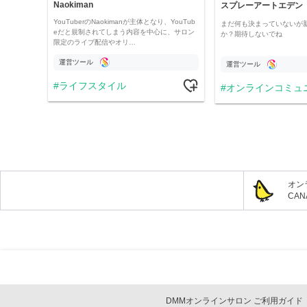
Naokiman
スプレーアートエデン
YouTuberのNaokimanが主体となり、YouTub
まだ何も決まっていないが
eだと規制されてしまう内容を中心に、サロン
か？期待しないでね
限定のライブ配信やオリ…
運営ツール
運営ツール
ライフスタイル
オンラインコミュ
オン
CA
DMMオンラインサロン ご利用ガイド