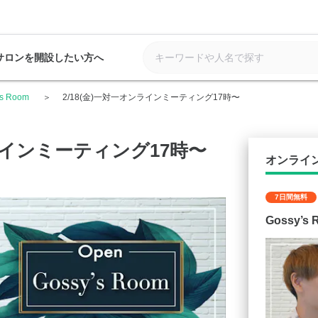
サロンを開設したい方へ
’s Room
2/18(金)一対一オンラインミーティング17時〜
ンラインミーティング17時〜
オンライ
7日間無料
Gossy’s 