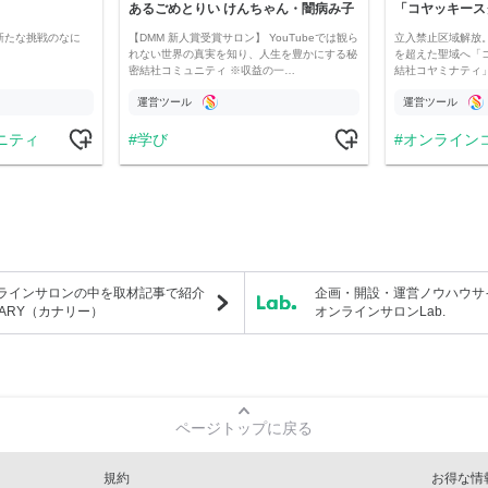
あるごめとりい けんちゃん・闇病み子
新たな挑戦のなに
【DMM 新人賞受賞サロン】 YouTubeでは観ら
立入禁止区域解放。
れない世界の真実を知り、人生を豊かにする秘
を超えた聖域へ「
密結社コミュニティ ※収益の一…
結社コヤミナティ」の
運営ツール
運営ツール
ニティ
学び
オンライン
ラインサロンの中を取材記事で紹介
企画・開設・運営ノウハウサ
NARY（カナリー）
オンラインサロンLab.
ページトップに戻る
規約
お得な情