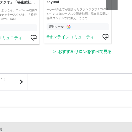
sayumi
「コヤッキースタジオ」「秘密結社コヤミナティ」
公益
sayumiの全てが詰まったファンクラブ！TikTok
ようこそ、YouTubeの限界
Officia
やインスタのサブスク限定動画、現在非公開の
コヤッキースタジオ」「秘密
e thro
秘蔵コンテンツに加え、ここで…
YouTube…
運営ツール
運営
オンラインコミュニティ
コミュニティ
学
おすすめサロンをすべて見る
イト
報