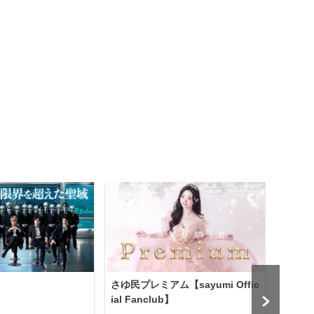
さゆ民プレミアム【sayumi Offic
公益
ial Fanclub】