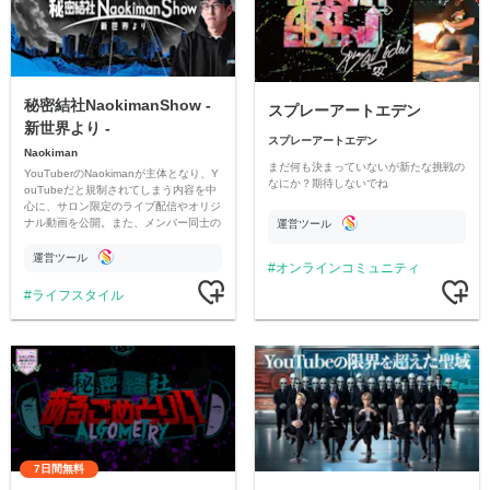
秘密結社NaokimanShow -
スプレーアートエデン
新世界より -
スプレーアートエデン
Naokiman
まだ何も決まっていないが新たな挑戦の
YouTuberのNaokimanが主体となり、Y
なにか？期待しないでね
ouTubeだと規制されてしまう内容を中
心に、サロン限定のライブ配信やオリジ
ナル動画を公開。また、メンバー同士の
運営ツール
情報交換や交流の場としても楽しんでい
ただいています。
運営ツール
オンラインコミュニティ
ライフスタイル
7日間無料