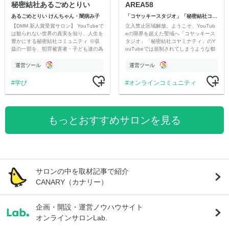
秘密結社あるごめとりい
AREA58
あるごめとりい けんちゃん・闇病み子
「コヤッキースタジオ」「秘密結社コヤミナティ」
【DMM 新人賞受賞サロン】 YouTubeで
立入禁止区域解放。ようこそ、YouTub
は観られない世界の真実を知り、人生を
eの限界を超えた聖域へ「コヤッキース
豊かにする秘密結社コミュニティ ※収
タジオ」「秘密結社コヤミナティ」のY
益の一部を、犯罪被害者・子ども達の為
ouTubeでは規制されてしまうような都
のチャリティーに寄付させていただきま
市伝説を中心にオリジナルコンテンツを
す
公開。
運営ツール
運営ツール
学び
オンラインコミュニティ
もっとおすすめサロンを見る
サロンの中を取材記事で紹介
CANARY（カナリー）
企画・開設・運営ノウハウサイト
オンラインサロンLab.