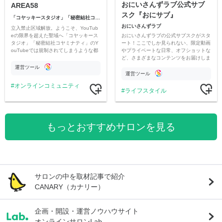
おにいさんずラブ公式サブ
AREA58
スク『おにサブ』
「コヤッキースタジオ」「秘密結社コヤミナティ」
おにいさんずラブ
立入禁止区域解放。ようこそ、YouTub
おにいさんずラブの公式サブスクがスタ
eの限界を超えた聖域へ「コヤッキース
ート！ここでしか見られない、限定動画
タジオ」「秘密結社コヤミナティ」のY
やプライベートな日常、オフショットな
ouTubeでは規制されてしまうような都
ど、さまざまなコンテンツをお届けしま
市伝説を中心にオリジナルコンテンツを
す。
公開。
運営ツール
運営ツール
オンラインコミュニティ
ライフスタイル
もっとおすすめサロンを見る
サロンの中を取材記事で紹介
CANARY（カナリー）
企画・開設・運営ノウハウサイト
オンラインサロンLab.