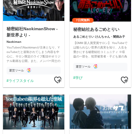
7日間無料
秘密結社NaokimanShow -
秘密結社あるごめとりい
新世界より -
あるごめとりい けんちゃん・闇病み子
Naokiman
【DMM 新人賞受賞サロン】 YouTubeで
YouTuberのNaokimanが主体となり、Y
は観られない世界の真実を知り、人生を
ouTubeだと規制されてしまう内容を中
豊かにする秘密結社コミュニティ ※収
心に、サロン限定のライブ配信やオリジ
益の一部を、犯罪被害者・子ども達の為
ナル動画を公開。また、メンバー同士の
のチャリティーに寄付させていただきま
情報交換や交流の場としても楽しんでい
す
運営ツール
ただいています。
運営ツール
学び
ライフスタイル