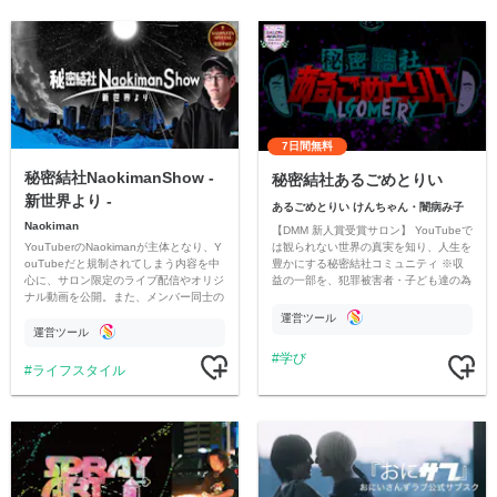
7日間無料
秘密結社NaokimanShow -
秘密結社あるごめとりい
新世界より -
あるごめとりい けんちゃん・闇病み子
Naokiman
【DMM 新人賞受賞サロン】 YouTubeで
YouTuberのNaokimanが主体となり、Y
は観られない世界の真実を知り、人生を
ouTubeだと規制されてしまう内容を中
豊かにする秘密結社コミュニティ ※収
心に、サロン限定のライブ配信やオリジ
益の一部を、犯罪被害者・子ども達の為
ナル動画を公開。また、メンバー同士の
のチャリティーに寄付させていただきま
情報交換や交流の場としても楽しんでい
す
運営ツール
ただいています。
運営ツール
学び
ライフスタイル