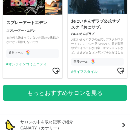
おにいさんずラブ公式サブ
スプレーアートエデン
スク『おにサブ』
スプレーアートエデン
おにいさんずラブ
まだ何も決まっていないが新たな挑戦の
おにいさんずラブの公式サブスクがスタ
なにか？期待しないでね
ート！ここでしか見られない、限定動画
やプライベートな日常、オフショットな
ど、さまざまなコンテンツをお届けしま
運営ツール
す。
運営ツール
オンラインコミュニティ
ライフスタイル
もっとおすすめサロンを見る
サロンの中を取材記事で紹介
CANARY（カナリー）