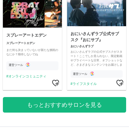
おにいさんずラブ公式サブ
スプレーアートエデン
スク『おにサブ』
スプレーアートエデン
おにいさんずラブ
まだ何も決まっていないが新たな挑戦の
おにいさんずラブの公式サブスクがスタ
なにか？期待しないでね
ート！ここでしか見られない、限定動画
やプライベートな日常、オフショットな
ど、さまざまなコンテンツをお届けしま
運営ツール
す。
運営ツール
オンラインコミュニティ
ライフスタイル
もっとおすすめサロンを見る