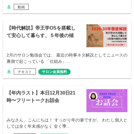
動画
【時代解説】帝王学OSを搭載し
て安心して暮らす、５年後の傾
向と対策
2月のサロン勉強会では、 最近の時事ネタ解説としてニュースの
裏側で起こっている 「仕組み」…
テキスト
サロン会員無料
【年内ラスト】本日12月30日21
時〜フリートークお話会
みなさん、こんにちは！ すっかり年の瀬ですが、 わたし個人と
しては全く年末感がなく 全く季…