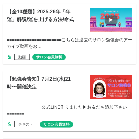
【全10種類】2025-26年「年
運」解説/運を上げる方法/命式
======================こちらは過去のサロン勉強会のアー
カイブ動画をお…
動画
サロン会員無料
【勉強会告知】7月2日(水)21
時〜開催決定
==============公式LINE作りました▶︎お友だち追加下さい==
=======…
テキスト
サロン会員無料