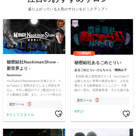
盛り上がっている人気のサロンをピックアップ！
7日間無料
秘密結社NaokimanShow -
秘密結社あるごめとりい
新世界より -
あるごめとりい けんちゃん・闇病み子
Naokiman
【DMM 新人賞受賞サロン】 YouTubeで
YouTuberのNaokimanが主体となり、Y
は観られない世界の真実を知り、人生を
ouTubeだと規制されてしまう内容を中
豊かにする秘密結社コミュニティ ※収
心に、サロン限定のライブ配信やオリジ
益の一部を、犯罪被害者・子ども達の為
ナル動画を公開。また、メンバー同士の
のチャリティーに寄付させていただきま
情報交換や交流の場としても楽しんでい
す
運営ツール
ただいています。
運営ツール
学び
ライフスタイル