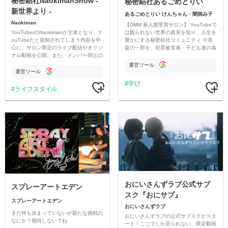
秘密結社NaokimanShow -
秘密結社あるごめとりい
新世界より -
あるごめとりい けんちゃん・闇病み子
Naokiman
【DMM 新人賞受賞サロン】 YouTubeで
YouTuberのNaokimanが主体となり、Y
は観られない世界の真実を知り、人生を
ouTubeだと規制されてしまう内容を中
豊かにする秘密結社コミュニティ ※収
心に、サロン限定のライブ配信やオリジ
益の一部を、犯罪被害者・子ども達の為
ナル動画を公開。また、メンバー同士の
のチャリティーに寄付させていただきま
情報交換や交流の場としても楽しんでい
す
運営ツール
ただいています。
運営ツール
学び
ライフスタイル
おにいさんずラブ公式サブ
スプレーアートエデン
スク『おにサブ』
スプレーアートエデン
おにいさんずラブ
まだ何も決まっていないが新たな挑戦の
おにいさんずラブの公式サブスクがスタ
なにか？期待しないでね
ート！ここでしか見られない、限定動画