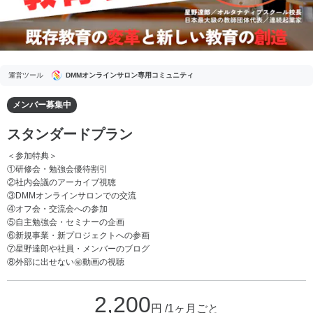
運営ツール
DMMオンラインサロン専用コミュニティ
メンバー募集中
スタンダードプラン
＜参加特典＞
①研修会・勉強会優待割引
②社内会議のアーカイブ視聴
③DMMオンラインサロンでの交流
④オフ会・交流会への参加
⑤自主勉強会・セミナーの企画
⑥新規事業・新プロジェクトへの参画
⑦星野達郎や社員・メンバーのブログ
⑧外部に出せない㊙動画の視聴
2,200
円 /1ヶ月ごと