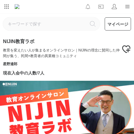
マイページ
NIJIN教育ラボ
教育を変えたい人が集まるオンラインサロン｜NIJINの理念に賛同した仲
間が集う、民間×教育者の異業種コミュニティ
星野達郎
現在入会中の人数/7人