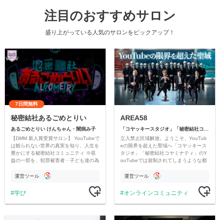
注目のおすすめサロン
盛り上がっている人気のサロンをピックアップ！
7日間無料
秘密結社あるごめとりい
AREA58
あるごめとりい けんちゃん・闇病み子
「コヤッキースタジオ」「秘密結社コヤミナティ」
【DMM 新人賞受賞サロン】 YouTubeで
立入禁止区域解放。ようこそ、YouTub
は観られない世界の真実を知り、人生を
eの限界を超えた聖域へ「コヤッキース
豊かにする秘密結社コミュニティ ※収
タジオ」「秘密結社コヤミナティ」のY
益の一部を、犯罪被害者・子ども達の為
ouTubeでは規制されてしまうような都
のチャリティーに寄付させていただきま
市伝説を中心にオリジナルコンテンツを
す
公開。
運営ツール
運営ツール
学び
オンラインコミュニティ