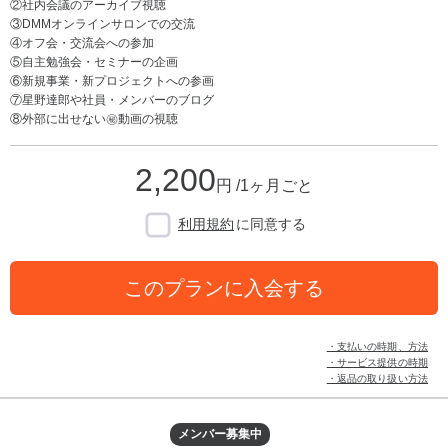
②社内会議のアーカイブ視聴
③DMMオンラインサロンでの交流
④オフ会・交流会への参加
⑤自主勉強会・セミナーの企画
⑥新規事業・新プロジェクトへの参画
⑦星野達郎や社員・メンバーのブログ
⑧外部に出せない㊙動画の視聴
2,200
円 /1ヶ月ごと
利用規約
に同意する
このプランに入会する
・支払いの時期、方法
・サービス提供の時期
・返品の取り扱い方法
メンバー募集中