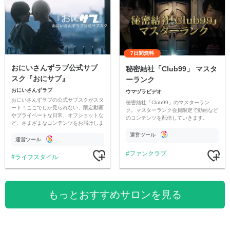
7日間無料
おにいさんずラブ公式サブ
秘密結社「Club99」 マスタ
スク『おにサブ』
ーランク
おにいさんずラブ
ウマヅラビデオ
おにいさんずラブの公式サブスクがスタ
秘密結社「Club99」のマスターラン
ート！ここでしか見られない、限定動画
ク。マスターランク会員限定で動画など
やプライベートな日常、オフショットな
のコンテンツを配信していきます。
ど、さまざまなコンテンツをお届けしま
す。
運営ツール
運営ツール
ファンクラブ
ライフスタイル
もっとおすすめサロンを見る