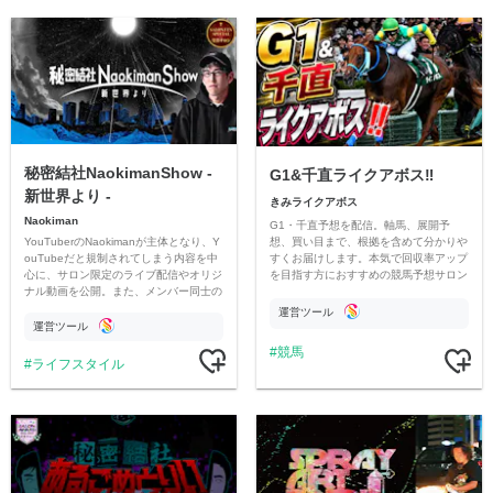
秘密結社NaokimanShow -
G1&千直ライクアボス‼️
新世界より -
きみライクアボス
Naokiman
G1・千直予想を配信。軸馬、展開予
YouTuberのNaokimanが主体となり、Y
想、買い目まで、根拠を含めて分かりや
ouTubeだと規制されてしまう内容を中
すくお届けします。本気で回収率アップ
心に、サロン限定のライブ配信やオリジ
を目指す方におすすめの競馬予想サロン
ナル動画を公開。また、メンバー同士の
です。
情報交換や交流の場としても楽しんでい
運営ツール
ただいています。
運営ツール
競馬
ライフスタイル