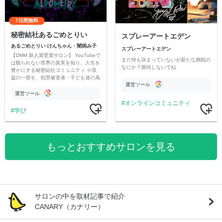
7日間無料
秘密結社あるごめとりい
スプレーアートエデン
あるごめとりい けんちゃん・闇病み子
スプレーアートエデン
【DMM 新人賞受賞サロン】 YouTubeで
まだ何も決まっていないが新たな挑戦の
は観られない世界の真実を知り、人生を
なにか？期待しないでね
豊かにする秘密結社コミュニティ ※収
益の一部を、犯罪被害者・子ども達の為
運営ツール
のチャリティーに寄付させていただきま
す
運営ツール
オンラインコミュニティ
学び
もっとおすすめサロンを見る
サロンの中を取材記事で紹介
CANARY（カナリー）