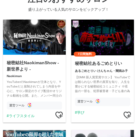
盛り上がっている人気のサロンをピックアップ！
7日間無料
秘密結社NaokimanShow -
秘密結社あるごめとりい
新世界より -
あるごめとりい けんちゃん・闇病み子
Naokiman
【DMM 新人賞受賞サロン】 YouTubeで
YouTuberのNaokimanが主体となり、Y
は観られない世界の真実を知り、人生を
ouTubeだと規制されてしまう内容を中
豊かにする秘密結社コミュニティ ※収
心に、サロン限定のライブ配信やオリジ
益の一部を、犯罪被害者・子ども達の為
ナル動画を公開。また、メンバー同士の
のチャリティーに寄付させていただきま
情報交換や交流の場としても楽しんでい
す
運営ツール
ただいています。
運営ツール
学び
ライフスタイル