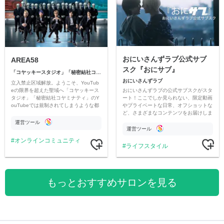
おにいさんずラブ公式サブ
AREA58
スク『おにサブ』
「コヤッキースタジオ」「秘密結社コヤミナティ」
おにいさんずラブ
立入禁止区域解放。ようこそ、YouTub
おにいさんずラブの公式サブスクがスタ
eの限界を超えた聖域へ「コヤッキース
ート！ここでしか見られない、限定動画
タジオ」「秘密結社コヤミナティ」のY
やプライベートな日常、オフショットな
ouTubeでは規制されてしまうような都
ど、さまざまなコンテンツをお届けしま
市伝説を中心にオリジナルコンテンツを
す。
公開。
運営ツール
運営ツール
オンラインコミュニティ
ライフスタイル
もっとおすすめサロンを見る