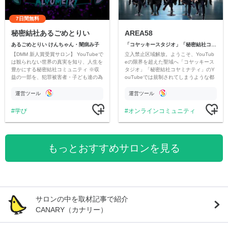
7日間無料
秘密結社あるごめとりい
AREA58
あるごめとりい けんちゃん・闇病み子
「コヤッキースタジオ」「秘密結社コヤミナティ」
【DMM 新人賞受賞サロン】 YouTubeで
立入禁止区域解放。ようこそ、YouTub
は観られない世界の真実を知り、人生を
eの限界を超えた聖域へ「コヤッキース
豊かにする秘密結社コミュニティ ※収
タジオ」「秘密結社コヤミナティ」のY
益の一部を、犯罪被害者・子ども達の為
ouTubeでは規制されてしまうような都
のチャリティーに寄付させていただきま
市伝説を中心にオリジナルコンテンツを
す
公開。
運営ツール
運営ツール
学び
オンラインコミュニティ
もっとおすすめサロンを見る
サロンの中を取材記事で紹介
CANARY（カナリー）