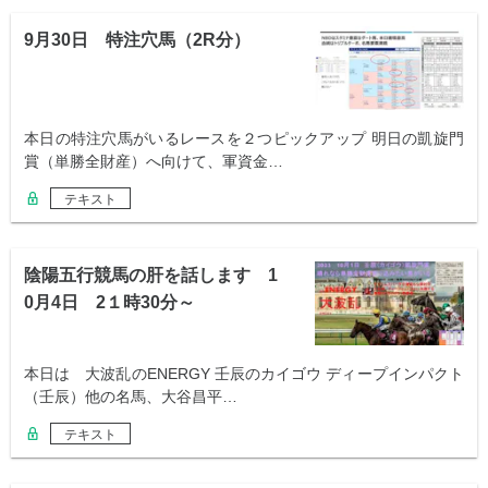
9月30日 特注穴馬（2R分）
本日の特注穴馬がいるレースを２つピックアップ 明日の凱旋門
賞（単勝全財産）へ向けて、軍資金…
テキスト
陰陽五行競馬の肝を話します 1
0月4日 2１時30分～
本日は 大波乱のENERGY 壬辰のカイゴウ ディープインパクト
（壬辰）他の名馬、大谷昌平…
テキスト