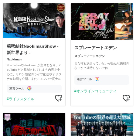
秘密結社NaokimanShow -
スプレーアートエデン
新世界より -
スプレーアートエデン
Naokiman
まだ何も決まっていないが新たな挑戦の
YouTuberのNaokimanが主体となり、Y
なにか？期待しないでね
ouTubeだと規制されてしまう内容を中
心に、サロン限定のライブ配信やオリジ
ナル動画を公開。また、メンバー同士の
運営ツール
情報交換や交流の場としても楽しんでい
ただいています。
運営ツール
オンラインコミュニティ
ライフスタイル