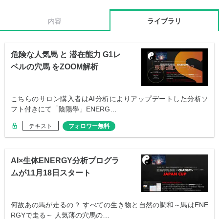
内容
ライブラリ
危険な人気馬 と 潜在能力 G1レ
ベルの穴馬 をZOOM解析
こちらのサロン購入者はAI分析によりアップデートした分析ソ
フト付きにて「陰陽學」ENERG…
テキスト
フォロワー無料
AI×生体ENERGY分析プログラ
ムが11月18日スタート
何故あの馬が走るの？ すべての生き物と自然の調和～馬はENE
RGYで走る～ 人気薄の穴馬の…