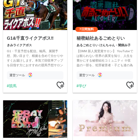
7日間無料
G1&千直ライクアボス‼️
秘密結社あるごめとりい
きみライクアボス
あるごめとりい けんちゃん・闇病み子
G1・千直予想を配信。軸馬、展開予
【DMM 新人賞受賞サロン】 YouTubeで
想、買い目まで、根拠を含めて分かりや
は観られない世界の真実を知り、人生を
すくお届けします。本気で回収率アップ
豊かにする秘密結社コミュニティ ※収
を目指す方におすすめの競馬予想サロン
益の一部を、犯罪被害者・子ども達の為
です。
のチャリティーに寄付させていただきま
す
運営ツール
運営ツール
競馬
学び