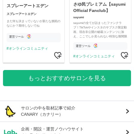
さゆ民プレミアム【sayumi
スプレーアートエデン
Official Fanclub】
スプレーアートエデン
sayumi
まだ何も決まっていないが新たな挑戦の
sayumiの全てが詰まったファンクラ
なにか？期待しないでね
ブ！TikTokやインスタのサブスク限定動
画、現在非公開の秘蔵コンテンツに加
え、ここでしか見られない特別な期間限
運営ツール
定コンテンツをお届けします！
運営ツール
オンラインコミュニティ
オンラインコミュニティ
もっとおすすめサロンを見る
サロンの中を取材記事で紹介
CANARY（カナリー）
企画・開設・運営ノウハウサイト